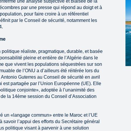
enferme une analyse subjective et biaisée de la
décombres par une presse qui répond au doigt et à
population, pour faire croire à un référentiel
définit par le Conseil de sécurité, notamment les
4.
sme
politique réaliste, pragmatique, durable, et basée
onsabilité pleine et entière de l’Algérie dans le
me que vivent les populations séquestrées sur son
immuable de l’ONU a d’ailleurs été réitérée lors du
l Antonio Guterres au Conseil de sécurité en avril
ui est partagée par l’Union Européenne (UE). Elle
olitique conjointe», adoptée à l’unanimité des
x de la 14ème session du Conseil d’Association
cré un «langage commun» entre le Maroc et l’UE
 savoir l’appui des efforts du Secrétaire général
s politique visant à parvenir à une solution