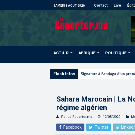
Contact
Live
Édit
SAMEDI 8 AOÛT 2026
ACTU-R
AFRIQUE
POLITIQUE
Flash Infos
Les CRI mobilisés du
Sahara Marocain | La No
régime algérien
Par Le Reporter.ma
12/05/2020
M
Facebook
Twitter
LinkedI