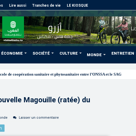
os
Lire aussi
Tranches de vie
LE KIOSQUE
ÉCONOMIE
SOCIÉTÉ
CULTURE
ENTRETIEN
MONDE
uvelle Magouille (ratée) du
onde
Laisser un commentaire
n