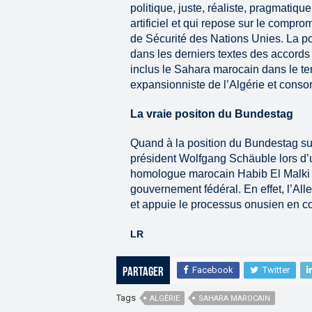
politique, juste, réaliste, pragmatiqu
artificiel et qui repose sur le compr
de Sécurité des Nations Unies. La p
dans les derniers textes des accords
inclus le Sahara marocain dans le ter
expansionniste de l’Algérie et consor
La vraie positon du Bundestag
Quand à la position du Bundestag sur
président Wolfgang Schäuble lors d’u
homologue marocain Habib El Malki et
gouvernement fédéral. En effet, l’All
et appuie le processus onusien en cou
LR
Facebook
Twitter
Partager
Tags
ALGÉRIE
SAHARA MAROCAIN