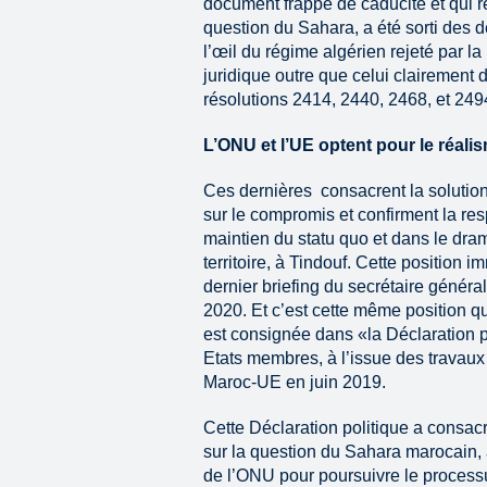
document frappé de caducité et qui r
question du Sahara, a été sorti des 
l’œil du régime algérien rejeté par la 
juridique outre que celui clairement 
résolutions 2414, 2440, 2468, et 249
L’ONU et l’UE optent pour le réali
Ces dernières consacrent la solution 
sur le compromis et confirment la resp
maintien du statu quo et dans le dra
territoire, à Tindouf. Cette position 
dernier briefing du secrétaire généra
2020. Et c’est cette même position q
est consignée dans «la Déclaration p
Etats membres, à l’issue des travau
Maroc-UE en juin 2019.
Cette Déclaration politique a consa
sur la question du Sahara marocain, à
de l’ONU pour poursuivre le processu