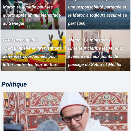
Maroc se qualifie pour les
une responsabilité partagée et
quarts après un nul blanc face
le Maroc a toujours assumé sa
au Sénégal
part (SG)
FAR | Disponibilité
Maroc | Le ministère de
opérationnelle et interventions
l’Intérieur clarifie les récents
aériennes coordonnées pour
événements aux points de
lutter contre les feux de forêt
passage de Sebta et Melilia
Politique