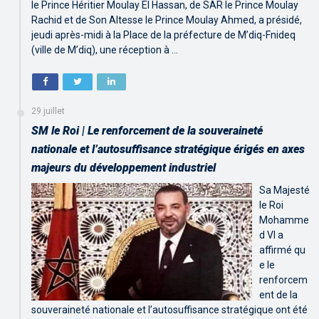
le Prince Héritier Moulay El Hassan, de SAR le Prince Moulay
Rachid et de Son Altesse le Prince Moulay Ahmed, a présidé,
jeudi après-midi à la Place de la préfecture de M’diq-Fnideq
(ville de M’diq), une réception à …
29 juillet
SM le Roi | Le renforcement de la souveraineté
nationale et l’autosuffisance stratégique érigés en axes
majeurs du développement industriel
Sa Majesté
le Roi
Mohamme
d VI a
affirmé qu
e le
renforcem
ent de la
souveraineté nationale et l’autosuffisance stratégique ont été