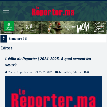
Signature à Santiago d’un protocole de coopération sanitaire et
Éditos
L’édito du Reporter | 2024-2025. A quoi servent les
vœux?
Par Le Reporter.ma
09/01/2025
Actualités
,
Éditos
0