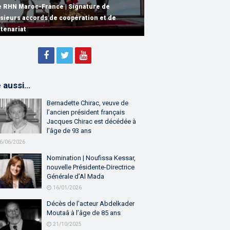
e RHN Maroc-France | Signature de
usieurs accords de coopération et de
e RHN Maroc-France | Discours de
e Réunion de Haut Niveau Maroc-France |
rtenariat
bastien Lecornu premier ministre français
scours de M. Aziz Akhannouch
e aussi…
Bernadette Chirac, veuve de
l’ancien président français
Jacques Chirac est décédée à
l’âge de 93 ans
6/06/2026
Nomination | Noufissa Kessar,
nouvelle Présidente-Directrice
Générale d’Al Mada
16/01/2026
Décès de l’acteur Abdelkader
Moutaâ à l’âge de 85 ans
21/10/2025