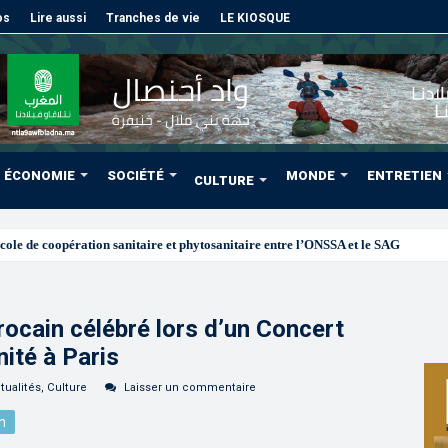
os
Lire aussi
Tranches de vie
LE KIOSQUE
ÉCONOMIE
SOCIÉTÉ
MONDE
ENTRETIEN
CULTURE
ocain célébré lors d’un Concert
nité à Paris
tualités
,
Culture
Laisser un commentaire
n