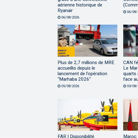
aérienne historique de
(Comm
Ryanair
06/08/
06/08/2026
Plus de 2,7 millions de MRE
CAN fé
accueillis depuis le
Le Maro
lancement de l’opération
quarts 
“Marhaba 2026”
face a
05/08/2026
03/08/
FAR | Disponibilité
Maroc |