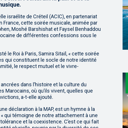
 musique.
le israélite de Créteil (ACIC), en partenariat
France, cette soirée musicale, animée par
Cohen, Moshé Barshishat et Faysel Benhaddou
caine de différentes confessions sous le
 le Roi à Paris, Samira Sitaïl, « cette soirée
 qui constituent le socle de notre identité
’amitié, le respect mutuel et le vivre-
ancrées dans l’histoire et la culture du
es Marocains, où qu’ils vivent, quelles que
ictions, a-t-elle ajouté.
 une déclaration à la MAP, est un hymne à la
ue, « qui témoigne de notre attachement à une
 tolérance et la coexistence. C’est ce qui fait
tité plurielle, nourrie par la diversité de ses