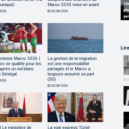
15
uniqué)
Maroc 2030 mise en avant
pl
15
15
2026
06/08/2026
pa
Sé
Di
Lir
minine Maroc 2026 |
La gestion de la migration
c se qualifie pour les
est une responsabilité
après un nul blanc
partagée et le Maroc a
u Sénégal
toujours assumé sa part
(SG)
0
2026
03/08/2026
 Le ministère de
La voie express Tiznit-