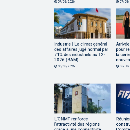
07/08/2026
07/08/
Industrie | Le climat général
Arrivée
des affaires jugé normal par
pour re
71% des industriels au T2-
la céré
2026 (BAM)
nouvea
06/08/2026
06/08/
L’ONMT renforce
Réunion
l’attractivité des régions
constru
grâce à une connectivité
Comité 