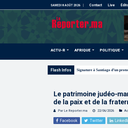
Contact
Live
Édit
SAMEDI 8 AOÛT 2026
ACTU-R
AFRIQUE
POLITIQUE
Flash Infos
Les C
Le patrimoine judéo-mar
de la paix et de la frater
Par Le Reporter.ma
22/06/2026
Ac
Facebook
Twitter
LinkedI