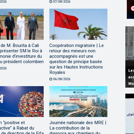
2026
07/08/2026
 de M. Bourita à Cali
Coopération migratoire | Le
présenter SM le Roi à
retour des mineurs non
monie d’investiture du
accompagnés est une
u président colombien
question de principe basée
sur les Hautes Instructions
2026
Les
Ind
L’O
Rab
Royales
ac
no
gr
La
in
06/08/2026
Mo
(B
de
ac
Co
 “positive et
Journée nationale des MRE |
ctive” à Rabat du
La contribution de la
de direction de la Fifa
diaspora aux chantiers du