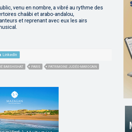
public, venu en nombre, a vibré au rythme des
toires chaâbi et arabo-andalou,
nteurs et reprenant avec eux les airs
usical.
LinkedIn
É BARSHISHAT
PARIS
PATRIMOINE JUDÉO-MAROCAIN
,
,