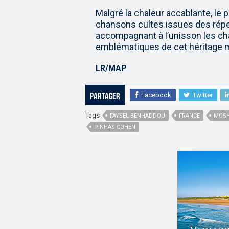
Malgré la chaleur accablante, le 
chansons cultes issues des réper
accompagnant à l’unisson les cha
emblématiques de cet héritage m
LR/MAP
Facebook
Twitter
Partager
Tags
FAYSEL BENHADDOU
FRANCE
MOSH
PINHAS COHEN