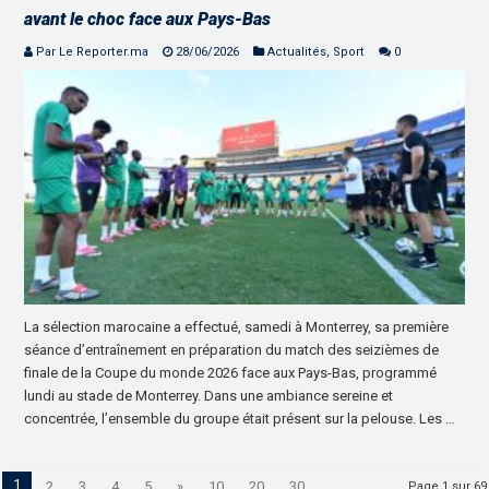
avant le choc face aux Pays-Bas
Par Le Reporter.ma
28/06/2026
Actualités
,
Sport
0
La sélection marocaine a effectué, samedi à Monterrey, sa première
séance d’entraînement en préparation du match des seizièmes de
finale de la Coupe du monde 2026 face aux Pays-Bas, programmé
lundi au stade de Monterrey. Dans une ambiance sereine et
concentrée, l’ensemble du groupe était présent sur la pelouse. Les …
1
2
3
4
5
»
10
20
30
...
Page 1 sur 69