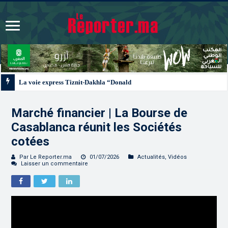
La voie express Tiznit-Dakhla “Donald J. Trump Highway”, une parfaite illust
Marché financier | La Bourse de
Casablanca réunit les Sociétés
cotées
Par Le Reporter.ma
01/07/2026
Actualités
,
Vidéos
Laisser un commentaire