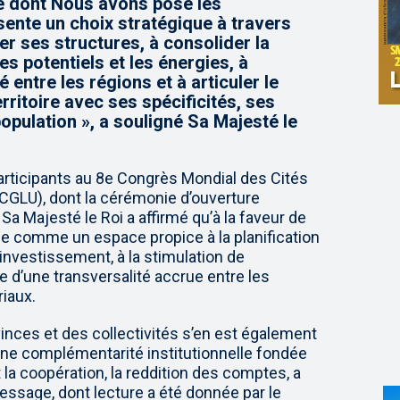
e dont Nous avons posé les
nte un choix stratégique à travers
er ses structures, à consolider la
es potentiels et les énergies, à
 entre les régions et à articuler le
ritoire avec ses spécificités, ses
opulation », a souligné Sa Majesté le
ticipants au 8e Congrès Mondial des Cités
GLU), dont la cérémonie d’ouverture
, Sa Majesté le Roi a affirmé qu’à la faveur de
rme comme un espace propice à la planification
l’investissement, à la stimulation de
te d’une transversalité accrue entre les
riaux.
inces et des collectivités s’en est également
une complémentarité institutionnelle fondée
 et la coopération, la reddition des comptes, a
essage, dont lecture a été donnée par le