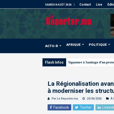
Contact
Live
Édit
SAMEDI 8 AOÛT 2026
AFRIQUE
POLITIQUE
ACTU-R
Flash Infos
Les CRI mobilisés du 10 au
La Régionalisation avan
à moderniser les structu
Par Le Reporter.ma
23/06/2026
À 
Facebook
Twitter
LinkedI