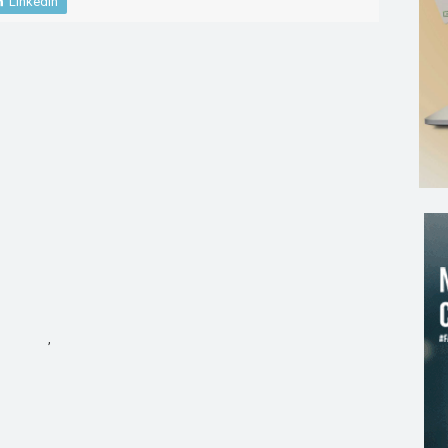
LinkedIn
,