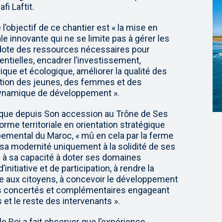
fi Laftit.
 l’objectif de ce chantier est « la mise en
ale innovante qui ne se limite pas à gérer les
 dote des ressources nécessaires pour
entielles, encadrer l’investissement,
que et écologique, améliorer la qualité des
sertion des jeunes, des femmes et des
dynamique de développement ».
é que depuis Son accession au Trône de Ses
forme territoriale en orientation stratégique
ppemental du Maroc, « mû en cela par la ferme
 sa modernité uniquement à la solidité de ses
si à sa capacité à doter ses domaines
’initiative et de participation, à rendre la
le aux citoyens, à concevoir le développement
orts concertés et complémentaires engageant
les et le reste des intervenants ».
e Roi a fait observer que l’expérience