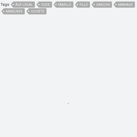
Tags
ÂGE LÉGAL
CODE
FAMILLE
FILLE
GARÇON
MARIAGE
MINEURES
SOCIÉTÉ
,