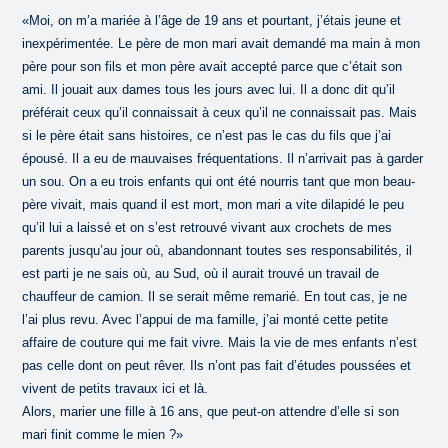
«Moi, on m’a mariée à l’âge de 19 ans et pourtant, j’étais jeune et
inexpérimentée. Le père de mon mari avait demandé ma main à mon
père pour son fils et mon père avait accepté parce que c’était son
ami. Il jouait aux dames tous les jours avec lui. Il a donc dit qu’il
préférait ceux qu’il connaissait à ceux qu’il ne connaissait pas. Mais
si le père était sans histoires, ce n’est pas le cas du fils que j’ai
épousé. Il a eu de mauvaises fréquentations. Il n’arrivait pas à garder
un sou. On a eu trois enfants qui ont été nourris tant que mon beau-
père vivait, mais quand il est mort, mon mari a vite dilapidé le peu
qu’il lui a laissé et on s’est retrouvé vivant aux crochets de mes
parents jusqu’au jour où, abandonnant toutes ses responsabilités, il
est parti je ne sais où, au Sud, où il aurait trouvé un travail de
chauffeur de camion. Il se serait même remarié. En tout cas, je ne
l’ai plus revu. Avec l’appui de ma famille, j’ai monté cette petite
affaire de couture qui me fait vivre. Mais la vie de mes enfants n’est
pas celle dont on peut rêver. Ils n’ont pas fait d’études poussées et
vivent de petits travaux ici et là.
Alors, marier une fille à 16 ans, que peut-on attendre d’elle si son
mari finit comme le mien ?»