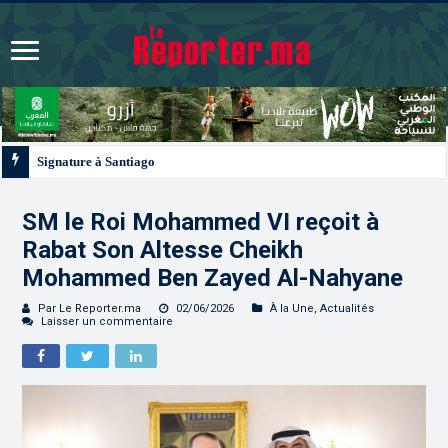
Signature à Santiago d’un protocole de coopération sanitaire et phytosanitair
SM le Roi Mohammed VI reçoit à
Rabat Son Altesse Cheikh
Mohammed Ben Zayed Al-Nahyane
Par Le Reporter.ma
02/06/2026
À la Une
,
Actualités
Laisser un commentaire