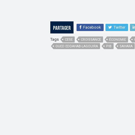
Facebook
Twitter
Partager
Tags
CESE
CROISSANCE
ÉCONOMIE
OUED EDDAHAB-LAGOUIRA
PIB
SAHARA