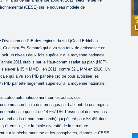
3 milliards de dirhams entre 2008 et 2011, selon le dernier
nvironnemental (CESE) sur le nouveau modèle de
e l’évolution du PIB des régions du sud (Oued Eddahab-
a, Guelmim-Es-Semara) qui a vu son taux de croissance en
 soit un niveau deux fois supérieur à la moyenne nationale
 l’année 2011 établis par le Haut-commissariat au plan (HCP).
r s’élever à 35,4 MMDH en 2011, contre 32,1 MM en 2010. Un
cale qui a vu son PIB par tête croître pour avoisiner les
Un PIB par tête largement supérieur à la moyenne nationale
épercutée automatiquement sur les achats des
onsommation finale des ménages par habitant de ces régions
ne nationale qui est de 14.667 DH. L’essentiel des revenus
ces marchands et non marchands) qui pèsent pour 58,4% dans
qu’il en soit, sur la faible diversité de la structure
nt sur la pêche maritime et les phosphates, d’après le CESE.