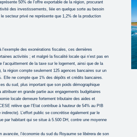
eprésente 50% de l’offre exportable de la région, procurant
tivité des investissements, liée en quelque sorte au besoin
ue le secteur privé ne représente que 1,2% de la production
à l’exemple des exonérations fiscales, ces dernières
rtaines activités ; et malgré la fiscalité locale qui n’est pas en
e l’acquittement de la taxe sur le logement, ainsi que de la
E), la région compte seulement 125 agences bancaires sur un
4%. Elle ne compte que 1% des dépôts et crédits bancaires.
nces du sud, plus important que son poids démographique
 à attribuer en grande partie aux engagements budgétaires
nomie locale demeure fortement tributaire des aides et
 CESE relève que l’Etat contribue à hauteur de 54% au PIB
ndirecte). L’effort public se concrétise également par le
ue par habitant qui se situe à 5.500 DH, contre une moyenne
tion avancée, l’économie du sud du Royaume se libérera de son