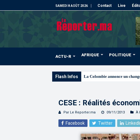
Contact
Live
Édit
SAMEDI 8 AOÛT 2026
AFRIQUE
POLITIQUE
ACTU-R
Flash Infos
Signature à Santiago d’un prot
CESE : Réalités économ
Par Le Reporter.ma
09/11/2013
À 
Facebook
Twitter
LinkedI