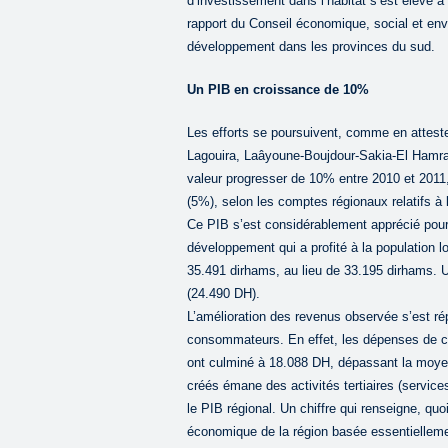
d’investissement dans l’habitat s’est élevé à 
rapport du Conseil économique, social et e
développement dans les provinces du sud.
Un PIB en croissance de 10%
Les efforts se poursuivent, comme en attest
Lagouira, Laâyoune-Boujdour-Sakia-El Hamr
valeur progresser de 10% entre 2010 et 2011,
(5%), selon les comptes régionaux relatifs à
Ce PIB s’est considérablement apprécié pou
développement qui a profité à la population lo
35.491 dirhams, au lieu de 33.195 dirhams. 
(24.490 DH).
L’amélioration des revenus observée s’est r
consommateurs. En effet, les dépenses de c
ont culminé à 18.088 DH, dépassant la moyen
créés émane des activités tertiaires (servi
le PIB régional. Un chiffre qui renseigne, quoi 
économique de la région basée essentielleme