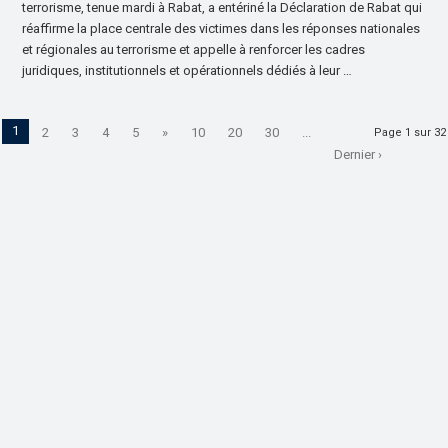
terrorisme, tenue mardi à Rabat, a entériné la Déclaration de Rabat qui
réaffirme la place centrale des victimes dans les réponses nationales
et régionales au terrorisme et appelle à renforcer les cadres
juridiques, institutionnels et opérationnels dédiés à leur …
1
2
3
4
5
»
10
20
30
...
Page 1 sur 32
Dernier ›