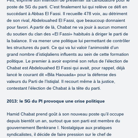
Fès, exprime son intention de présenter sa candidature pour le
poste de SG du parti. C’est finalement lui qui relève ce défi en
succédant à Abbas El Fassi. Il recueille 478 voix, au détriment
de son rival, Abdelouahed El Fassi, que beaucoup donnaient
pour favori. A partir de là, Chabat ne va jouir à aucun moment
du soutien du clan des «El Fassi» habitués à diriger le parti de
la balance. Il va mener une politique lui permettant de contrôler
les structures du parti. Ce qui va lui valoir l’animosité d’un
grand nombre d’istiqlaliens influents au sein de cette formation
politique. Le premier à avoir exprimé son refus de l’élection de
Chabat est Abdelouahed El Fassi qui avait, pour rappel, déjà
lancé le courant dit «Bila Haouada» pour la défense des
valeurs du Parti de l’Istiqlal. Il recourt même à la justice,
contestant l’élection de Chabat à la tête du parti.
2013: le SG du PI provoque une crise politique
Hamid Chabat prend goût à son nouveau poste qu’il occupe
depuis bientôt un an, surtout que son parti est membre du
gouvernement Benkirane I. Nostalgique aux pratiques
syndicalistes, il décide de faire pression sur le chef de