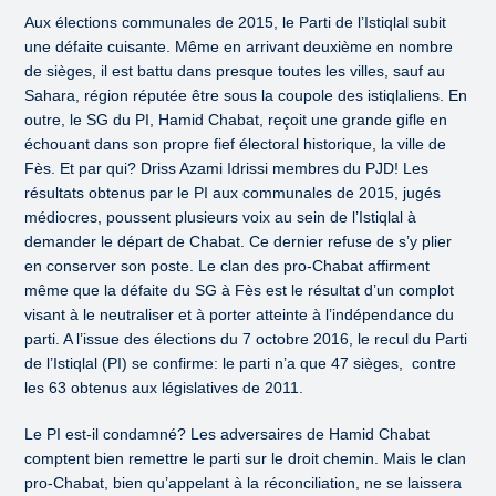
Aux élections communales de 2015, le Parti de l’Istiqlal subit
une défaite cuisante. Même en arrivant deuxième en nombre
de sièges, il est battu dans presque toutes les villes, sauf au
Sahara, région réputée être sous la coupole des istiqlaliens. En
outre, le SG du PI, Hamid Chabat, reçoit une grande gifle en
échouant dans son propre fief électoral historique, la ville de
Fès. Et par qui? Driss Azami Idrissi membres du PJD! Les
résultats obtenus par le PI aux communales de 2015, jugés
médiocres, poussent plusieurs voix au sein de l’Istiqlal à
demander le départ de Chabat. Ce dernier refuse de s’y plier
en conserver son poste. Le clan des pro-Chabat affirment
même que la défaite du SG à Fès est le résultat d’un complot
visant à le neutraliser et à porter atteinte à l’indépendance du
parti. A l’issue des élections du 7 octobre 2016, le recul du Parti
de l’Istiqlal (PI) se confirme: le parti n’a que 47 sièges, contre
les 63 obtenus aux législatives de 2011.
Le PI est-il condamné? Les adversaires de Hamid Chabat
comptent bien remettre le parti sur le droit chemin. Mais le clan
pro-Chabat, bien qu’appelant à la réconciliation, ne se laissera