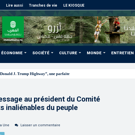
Lire aussi
Tranches de vie
LE KIOSQUE
ÉCONOMIE
SOCIÉTÉ
CULTURE
MONDE
ENTRETIEN
Donald J. Trump Highway”, une parfaite illustration de la grande estime mutue
essage au président du Comité
ts inaliénables du peuple
la Une
Laisser un commentaire