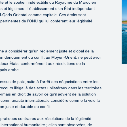
nte et le soutien indéfectible du Royaume du Maroc en
tes et légitimes : l’établissement d’un État indépendant
Al-Qods Oriental comme capitale. Ces droits sont
ertinentes de l’ONU qui lui confèrent leur légitimité
 à considérer qu’un règlement juste et global de la
 un dénouement du conflit au Moyen-Orient, ne peut avoir
s deux États, conformément aux résolutions de la
e paix arabe.
sus de paix, suite à l’arrêt des négociations entre les
 recours illégal à des actes unilatéraux dans les territoires
ais en droit de savoir ce qu’il advient de la solution
a communauté internationale considère comme la voie la
n juste et durable du conflit.
pratiques contraires aux résolutions de la légitimité
t international humanitaire ; elles sont observées, de