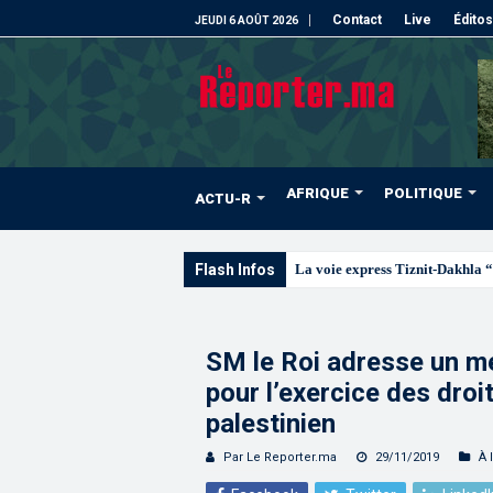
Contact
Live
Éditos
JEUDI 6 AOÛT 2026
AFRIQUE
POLITIQUE
ACTU-R
Flash Infos
La voie express Tiznit-Dakhla “
SM le Roi adresse un m
pour l’exercice des droi
palestinien
Par Le Reporter.ma
29/11/2019
À 