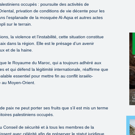
alestiniens occupés : poursuite des activités de
iental, privation de conditions de vie décente pour les
ans l’esplanade de la mosquée Al-Aqsa et autres actes
li sur le terrain.
s, la violence et l’instabilité, cette situation constitue
ix dans la région. Elle est le présage d’un avenir
ux et de la haine.
e que le Royaume du Maroc, qui a toujours adhéré aux
es et qui défend la légitimité internationale, réaffirme que
lable essentiel pour mettre fin au conflit israélo-
le au Moyen-Orient.
 de paix ne peut porter ses fruits que s’il est mis un terme
ritoires palestiniens occupés.
au Conseil de sécurité et à tous les membres de la
sent avec célérité afin de préserver le statut juridique