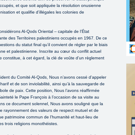
 occupés, et que soit appliquée la résolution onusienne
nisation et qualifie d’illégales les colonies de
sidérons Al-Qods Oriental – capitale de l’État
ante des Territoires palestiniens occupés en 1967. De ce
stions du statut final qu’il convient de régler par le biais
nne et palestinienne. Inscrite au cœur du conflit actuel
e constitue, à cet égard, la clé de voûte d’un règlement
sident du Comité Al-Qods, Nous n’avons cessé d’appeler
harif et de son inviolabilité, ainsi qu’à la sauvegarde de
ymbole de paix. Cette position, Nous l’avons réaffirmée
ainteté le Pape François à l’occasion de sa visite au
s ce document solennel, Nous avons souligné que la
e de rayonnement des valeurs de respect mutuel et de
que patrimoine commun de l’humanité et haut-lieu de
s trois religions monothéistes.