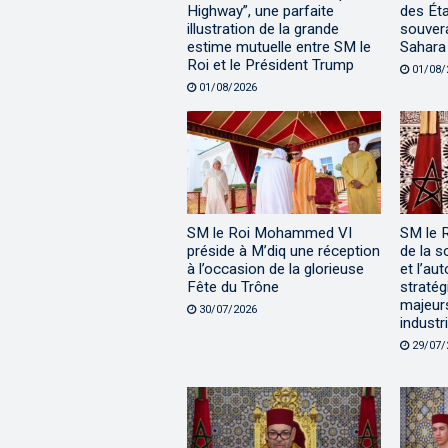
Highway”, une parfaite
des Éta
illustration de la grande
souvera
estime mutuelle entre SM le
Sahara
Roi et le Président Trump
01/08/
01/08/2026
SM le Roi Mohammed VI
SM le 
préside à M’diq une réception
de la s
à l’occasion de la glorieuse
et l’au
Fête du Trône
stratég
majeur
30/07/2026
industri
29/07/