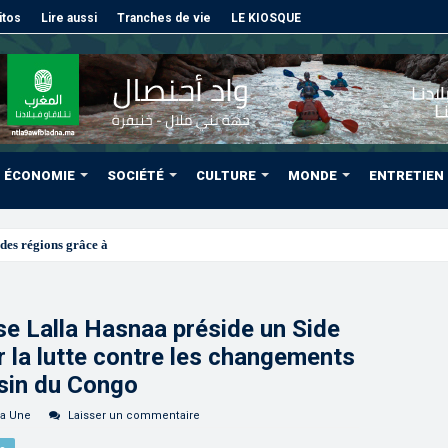
itos
Lire aussi
Tranches de vie
LE KIOSQUE
ÉCONOMIE
SOCIÉTÉ
CULTURE
MONDE
ENTRETIEN
des régions grâce à une connectivité aérienne historique de Ry
e Lalla Hasnaa préside un Side
r la lutte contre les changements
ssin du Congo
la Une
Laisser un commentaire