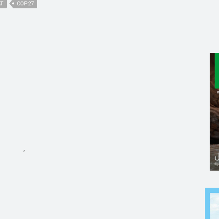
AT
COP27
,