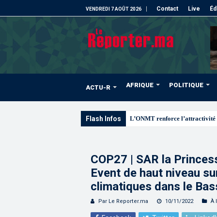
Contact
Live
Éd
VENDREDI 7 AOÛT 2026
AFRIQUE
POLITIQUE
ACTU-R
Flash Infos
L’ONMT renforce l’attractivité 
COP27 | SAR la Princess
Event de haut niveau su
climatiques dans le Ba
Par Le Reporter.ma
10/11/2022
À 