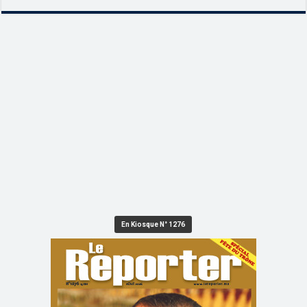
En Kiosque N° 1276