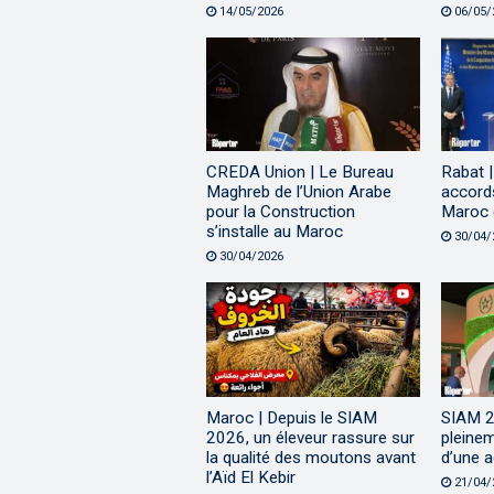
14/05/2026
06/05/
CREDA Union | Le Bureau
Rabat |
Maghreb de l’Union Arabe
accords
pour la Construction
Maroc e
s’installe au Maroc
30/04/
30/04/2026
Maroc | Depuis le SIAM
SIAM 2
2026, un éleveur rassure sur
pleine
la qualité des moutons avant
d’une a
l’Aïd El Kebir
21/04/