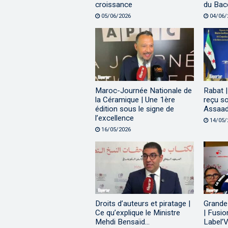
croissance
du Bac
05/06/2026
04/06/
Maroc-Journée Nationale de
Rabat |
la Céramique | Une 1ère
reçu s
édition sous le signe de
Assaad
l’excellence
14/05/
16/05/2026
Droits d’auteurs et piratage |
Grande 
Ce qu’explique le Ministre
| Fusio
Mehdi Bensaïd…
Label’V