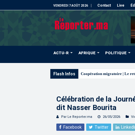
Contact
Live
Éd
VENDREDI 7 AOÛT 2026
ACTU-R
AFRIQUE
POLITIQUE
Flash Infos
L’ONMT renforce l’attractivité 
Célébration de la Journé
dit Nasser Bourita
Par Le Reporter.ma
26/05/2026
Vi
Facebook
Twitter
LinkedI