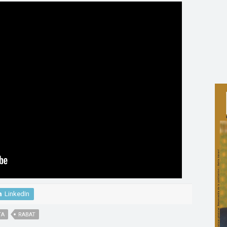
LinkedIn
TA
RABAT