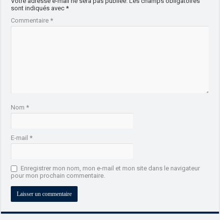
Votre adresse e-mail ne sera pas publiée.
Les champs obligatoires
sont indiqués avec
*
Commentaire
*
Nom
*
E-mail
*
Enregistrer mon nom, mon e-mail et mon site dans le navigateur
pour mon prochain commentaire.