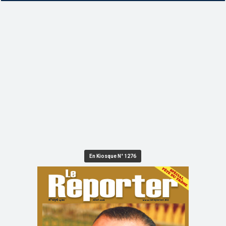
En Kiosque N° 1276