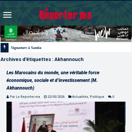
Signature à Santiago d’un protocole de coopération sanitaire et phytosanitaire
Archives d’étiquettes :
Akhannouch
Les Marocains du monde, une véritable force
économique, sociale et d’investissement (M.
Akhannouch)
Par Le Reporter.ma
22/05/2026
Actualités
,
Politique
0