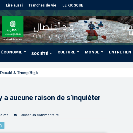
Lire aussi
Tranches de vie
LE KIOSQUE
ÉCONOMIE
CULTURE
MONDE
ENTRETIEN
SOCIÉTÉ
Donald J. Trump Highway”, une parfaite illustration de la gran
’y a aucune raison de s’inquiéter
ciété
Laisser un commentaire
n