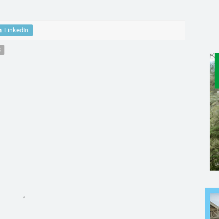
LinkedIn
S
,