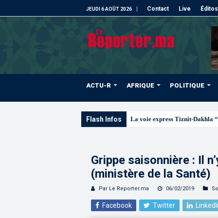
Contact
Live
Éditos
JEUDI 6 AOÛT 2026
ACTU-R
AFRIQUE
POLITIQUE
Flash Infos
La voie express Tiznit-Dakhla “
Grippe saisonnière : Il n
(ministère de la Santé)
Par Le Reporter.ma
06/02/2019
So
Facebook
Twitter
LinkedI