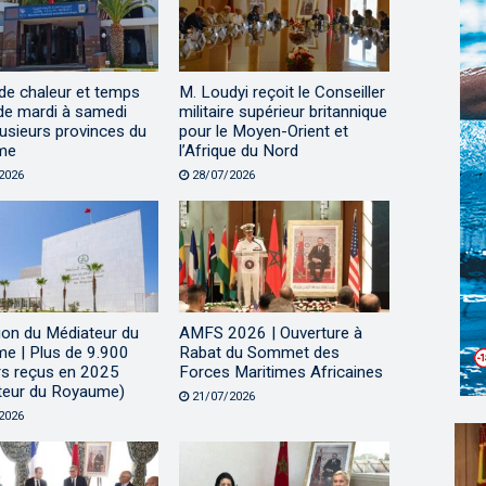
de chaleur et temps
M. Loudyi reçoit le Conseiller
de mardi à samedi
militaire supérieur britannique
usieurs provinces du
pour le Moyen-Orient et
me
l’Afrique du Nord
2026
28/07/2026
tion du Médiateur du
AMFS 2026 | Ouverture à
e | Plus de 9.900
Rabat du Sommet des
rs reçus en 2025
Forces Maritimes Africaines
teur du Royaume)
21/07/2026
2026