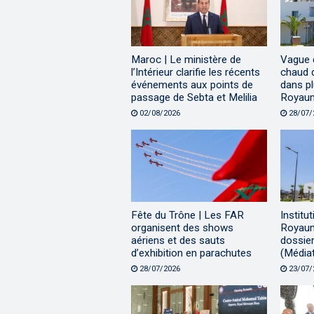
Maroc | Le ministère de
Vague 
l’Intérieur clarifie les récents
chaud 
événements aux points de
dans pl
passage de Sebta et Melilia
Royau
02/08/2026
28/07/
Fête du Trône | Les FAR
Institu
organisent des shows
Royaum
aériens et des sauts
dossie
d’exhibition en parachutes
(Média
28/07/2026
23/07/