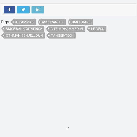
Tags
ALI AMMAR
ASSURANCES
BMCE BANK
BMCE BANK OF AFRICA
CITÉ MOHAMMED VI
LE DESK
OTHMAN BENJELLOUN
TANGER-TECH
,