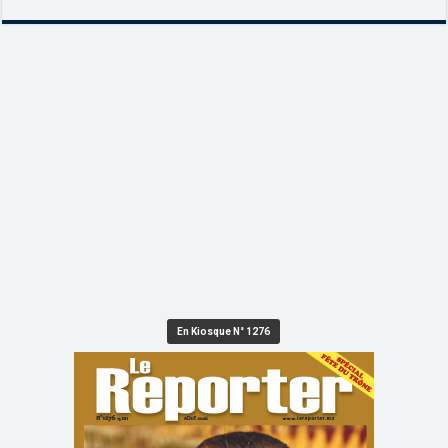
En Kiosque N° 1276