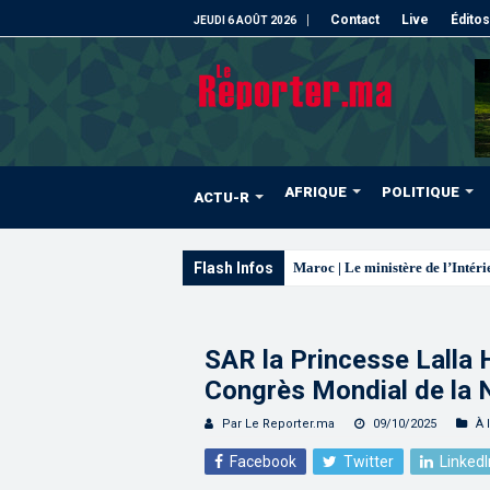
Contact
Live
Éditos
JEUDI 6 AOÛT 2026
AFRIQUE
POLITIQUE
ACTU-R
Flash Infos
La voie express Tiznit-Dak
SAR la Princesse Lalla 
Congrès Mondial de la 
Par Le Reporter.ma
09/10/2025
À 
Facebook
Twitter
LinkedI