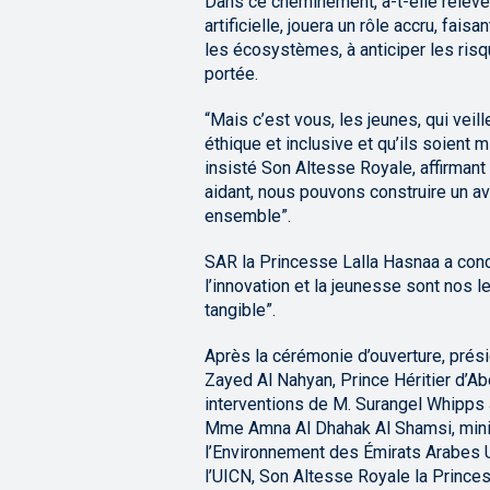
Dans ce cheminement, a-t-elle relevé, l
artificielle, jouera un rôle accru, fai
les écosystèmes, à anticiper les risq
portée.
“Mais c’est vous, les jeunes, qui veil
éthique et inclusive et qu’ils soient m
insisté Son Altesse Royale, affirmant
aidant, nous pouvons construire un av
ensemble”.
SAR la Princesse Lalla Hasnaa a concl
l’innovation et la jeunesse sont nos l
tangible”.
Après la cérémonie d’ouverture, pr
Zayed Al Nahyan, Prince Héritier d’A
interventions de M. Surangel Whipps 
Mme Amna Al Dhahak Al Shamsi, mini
l’Environnement des Émirats Arabes 
l’UICN, Son Altesse Royale la Prince