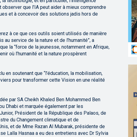
a technologie, et en particulier, l’intelligence
sant observer que l’IA peut aider à mieux comprendre
ues et à concevoir des solutions jadis hors de
lerez à ce que ces outils soient utilisés de manière
is au service de la nature et de l’humanité”, a
 que la “force de la jeunesse, notamment en Afrique,
enir où l’humanité et la nature prospèrent
u en soutenant que “l’éducation, la mobilisation,
eviers pour transformer cette Vision en une réalité
ésidée par SA Cheikh Khaled Ben Mohammed Ben
bou Dhabi et marquée également par les
Junior, Président de la République des Palaos, de
stre du Changement climatique et de
Unis, et de Mme Razan Al Mubarak, présidente de
sse Lalla Hasnaa a eu des entretiens avec Dr Sylvia