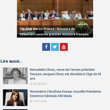
15e RHN Maroc-France | Signature de
plusieurs accords de coopération et de
15e RHN Maroc-France | Discours de
15e Réunion de Haut Niveau Maroc-France |
partenariat
Sébastien Lecornu premier ministre français
Discours de M. Aziz Akhannouch
Lire aussi…
Bernadette Chirac, veuve de l’ancien président
français Jacques Chirac est décédée à l’âge de 93
ans
06/06/2026
Nomination | Noufissa Kessar, nouvelle Présidente-
Directrice Générale d’Al Mada
16/01/2026