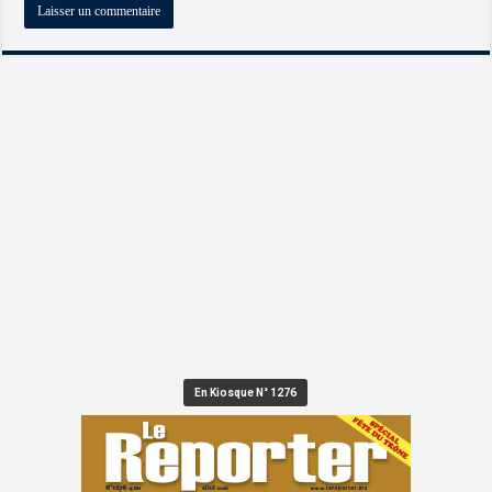
En Kiosque N° 1276