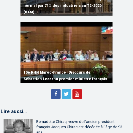
accompagner les projets des Marocains du
normal par 71% des industriels au T2-2026
grâce à une connectivité aérienne historique
Laâyoune | L’agence américaine USTDA
infrastructures numériques, du Cloud
Monde
(BAM)
de Ryanair
accorde une subvention au consortium ORNX
Computing et de l’IA
15e RHN Maroc-France | Signature de
plusieurs accords de coopération et de
15e RHN Maroc-France | Discours de
15e Réunion de Haut Niveau Maroc-France |
partenariat
Sébastien Lecornu premier ministre français
Discours de M. Aziz Akhannouch
Lire aussi…
Bernadette Chirac, veuve de l’ancien président
français Jacques Chirac est décédée à l’âge de 93
ans