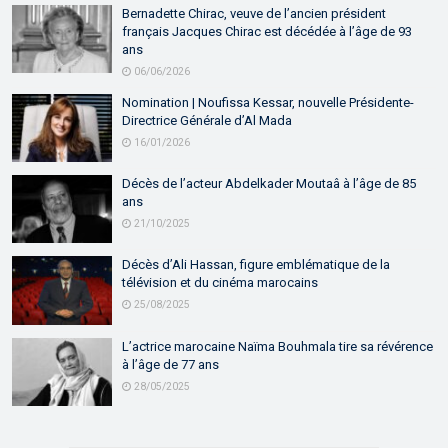
Bernadette Chirac, veuve de l’ancien président
français Jacques Chirac est décédée à l’âge de 93
ans
06/06/2026
Nomination | Noufissa Kessar, nouvelle Présidente-
Directrice Générale d’Al Mada
16/01/2026
Décès de l’acteur Abdelkader Moutaâ à l’âge de 85
ans
21/10/2025
Décès d’Ali Hassan, figure emblématique de la
télévision et du cinéma marocains
25/08/2025
L’actrice marocaine Naïma Bouhmala tire sa révérence
à l’âge de 77 ans
28/05/2025