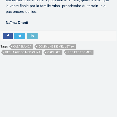
été réglée, des élus de l’opposition affirment, quant à eux, que
la vente finale par la famille Atlas -propriétaire du terrain- n’a
pas encore eu lieu.
Naîma Cherii
Tags
CASABLANCA
COMMUNE DE MEJJETIYA
DÉCHARGE DE MÉDIOUNA
ORDURES
SOCIÉTÉ ECOMED