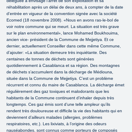
déléguée a envisagé l’arrêt de son exploitation et sa
réhabilitation après un délai de deux ans, à compter de la date
d’entrée en vigueur de la convention signée avec la société
Ecomed (18 novembre 2008). «Nous en avons ras-le-bol de
voir notre commune qui se meurt. La situation est très grave
sur le plan environnemental», lance Mohamed Boukhouima,
ancien vice- président de la Commune de Mejjetiya. Et ce
dernier, actuellement Conseiller dans cette même Commune,
d’ajouter: «La situation demeure très inquiétante. Des
centaines de tonnes de déchets sont générées
quotidiennement à Casablanca et sa région. Des montagnes
de déchets s’accumulent dans la décharge de Médiouna,
située dans la Commune de Mejjetiya. C’est un problème
récurrent et connu du maire de Casablanca. La décharge émet
régulièrement des gaz toxiques et malodorants que les
habitants de la Commune continuent d’inhaler depuis très
longtemps. Ces gaz émis sont d’une telle ampleur qu’ils
rendent très douloureuse et difficile la vie des habitants qui en
deviennent d’ailleurs malades (allergies, problèmes
respiratoires, etc.). Les lixiviats, à l’origine des odeurs
nauséabondes, sont connus comme porteurs de composés