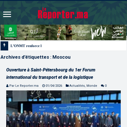
L’ONMT renforce l’attractivité des régions grâce à une connectivité aérienne 
Archives d’étiquettes :
Moscou
Ouverture à Saint-Pétersbourg du 1er Forum
international du transport et de la logistique
Par Le Reporter.ma
01/04/2026
Actualités
,
Monde
0