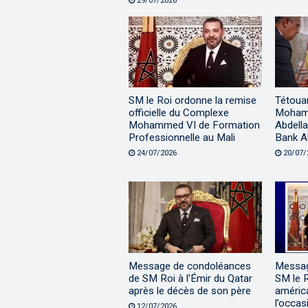
29/07/2026
SM le Roi ordonne la remise
Tétouan
officielle du Complexe
Mohamm
Mohammed VI de Formation
Abdella
Professionnelle au Mali
Bank A
24/07/2026
20/07/
Message de condoléances
Message
de SM Roi à l’Émir du Qatar
SM le R
après le décès de son père
améric
l’occas
12/07/2026