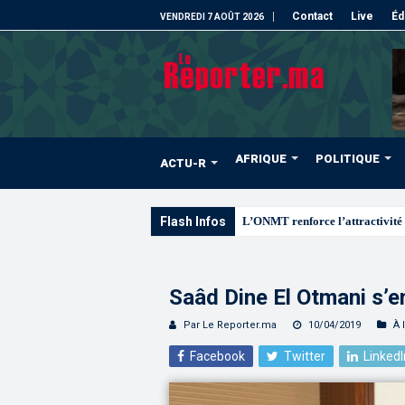
Contact
Live
Éd
VENDREDI 7 AOÛT 2026
AFRIQUE
POLITIQUE
ACTU-R
Flash Infos
L’ONMT renforce l’attractivité 
Saâd Dine El Otmani s’e
Par Le Reporter.ma
10/04/2019
À 
Facebook
Twitter
LinkedI