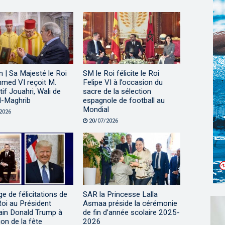
 | Sa Majesté le Roi
SM le Roi félicite le Roi
ed VI reçoit M.
Felipe VI à l’occasion du
tif Jouahri, Wali de
sacre de la sélection
l-Maghrib
espagnole de football au
Mondial
2026
20/07/2026
 de félicitations de
SAR la Princesse Lalla
oi au Président
Asmaa préside la cérémonie
ain Donald Trump à
de fin d’année scolaire 2025-
ion de la fête
2026