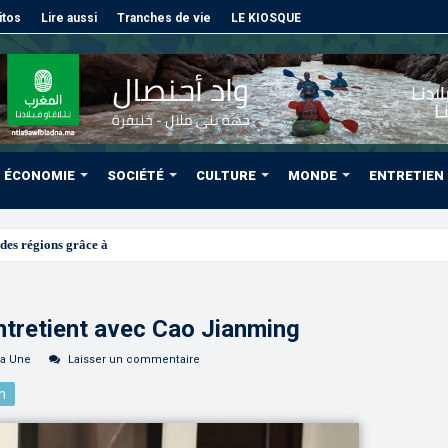
itos
Lire aussi
Tranches de vie
LE KIOSQUE
ÉCONOMIE
SOCIÉTÉ
CULTURE
MONDE
ENTRETIEN
des régions grâce à une connectivité aérienne historique de Ryan
ntretient avec Cao Jianming
la Une
Laisser un commentaire
n