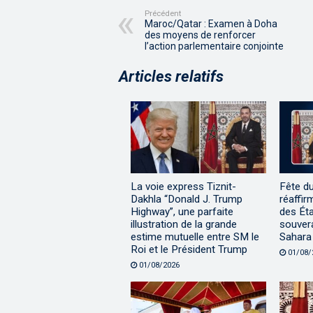
Précédent
Maroc/Qatar : Examen à Doha
des moyens de renforcer
l’action parlementaire conjointe
Articles relatifs
La voie express Tiznit-
Fête d
Dakhla “Donald J. Trump
réaffir
Highway”, une parfaite
des Éta
illustration de la grande
souvera
estime mutuelle entre SM le
Sahara
Roi et le Président Trump
01/08/
01/08/2026