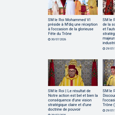
SM le Roi Mohammed VI
SM le 
préside à M’diq une réception
de la s
à l’occasion de la glorieuse
et l’au
Fête du Trône
stratég
majeur
30/07/2026
industri
29/07/
SM le Roi | Le résultat de
SM le 
Notre action est bel et bien la
Discour
conséquence d’une vision
l’occas
stratégique claire et d’une
Trône (
doctrine de pouvoir
29/07/