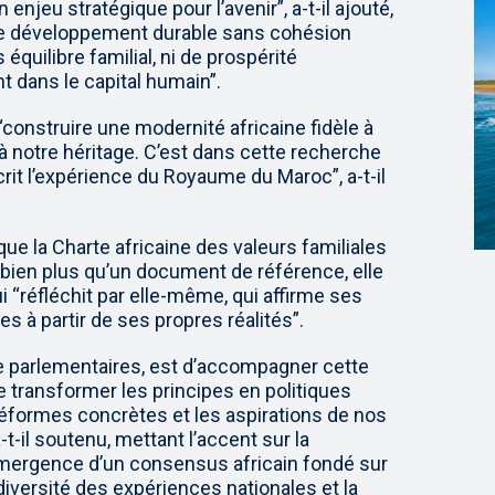
enjeu stratégique pour l’avenir”, a-t-il ajouté,
r de développement durable sans cohésion
s équilibre familial, ni de prospérité
dans le capital humain”.
à “construire une modernité africaine fidèle à
 à notre héritage. C’est dans cette recherche
rit l’expérience du Royaume du Maroc”, a-t-il
 que la Charte africaine des valeurs familiales
 bien plus qu’un document de référence, elle
ui “réfléchit par elle-même, qui affirme ses
s à partir de ses propres réalités”.
ue parlementaires, est d’accompagner cette
e transformer les principes en politiques
éformes concrètes et les aspirations de nos
-t-il soutenu, mettant l’accent sur la
émergence d’un consensus africain fondé sur
 diversité des expériences nationales et la