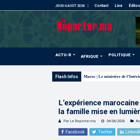
Contact
Live
Éditos
JEUDI 6 AOÛT 2026
ACTU-R
POLITIQUE
AFRIQUE
Flash Infos
La voie express Tizn
L’expérience marocaine
la famille mise en lumiè
Par Le Reporter.ma
04/06/2026
Ac
Facebook
Twitter
LinkedI