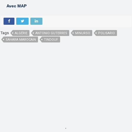
Avec MAP
Tags
ALGÉRIE
ANTONIO GUTERRES
MINURSO
POLISARIO
SAHARA MAROCAIN
TINDOUF
,