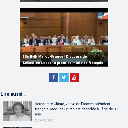
15e RHN Maroc-France | Signature de
plusieurs accords de coopération et de
15e RHN Maroc-France | Discours de
15e Réunion de Haut Niveau Maroc-France |
partenariat
Sébastien Lecornu premier ministre français
Discours de M. Aziz Akhannouch
Lire aussi…
Bernadette Chirac, veuve de l’ancien président
français Jacques Chirac est décédée à l’âge de 93
ans
06/06/2026