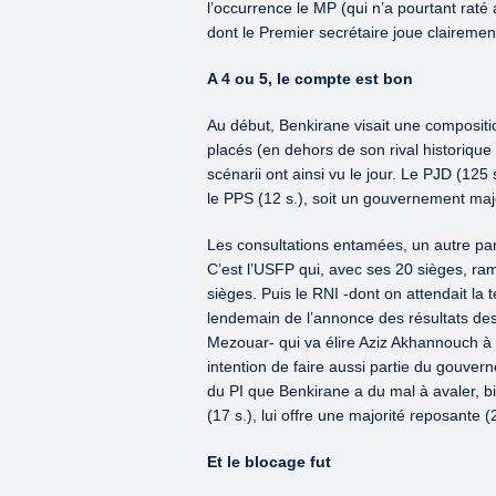
l’occurrence le MP (qui n’a pourtant rat
dont le Premier secrétaire joue clairemen
A 4 ou 5, le compte est bon
Au début, Benkirane visait une compositio
placés (en dehors de son rival historique
scénarii ont ainsi vu le jour. Le PJD (125 
le PPS (12 s.), soit un gouvernement maj
Les consultations entamées, un autre par
C’est l’USFP qui, avec ses 20 sièges, r
sièges. Puis le RNI -dont on attendait la
lendemain de l’annonce des résultats des
Mezouar- qui va élire Aziz Akhannouch à 
intention de faire aussi partie du gouver
du PI que Benkirane a du mal à avaler, bi
(17 s.), lui offre une majorité reposante (
Et le blocage fut