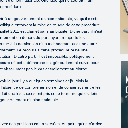
nt d’union nationale. Une idée qui ne saurait mûrir,
la procédure.
urir à un gouvernement d’union nationale, vu qu’il existe
politique entravant la mise en œuvre de cette procédure.
uillet 2011 est clair et sans ambigüité. D’une part, il n’est
nement en dehors du parti ayant remporté les
 route à la nomination d’un technocrate ou d’une autre
ernement. Le recours à cette procédure reste une
itution. D’autre part, il est impossible, politiquement
 mesure où cette démarche est généralement suivie pour
n’est absolument pas le cas actuellement au Maroc.
voir le jour il y a quelques semaines déjà. Mais la
r l’absence de compréhension et de consensus entre les
fait que les choses ont pris cette tournure qui est loin
n gouvernement d’union nationale.
avec des positions controversées. Au point qu’on n’arrive