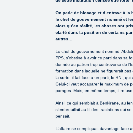
de cette institution censée être forte, 
On parle de blocage et d’entrave à l
le chef de gouvernement nommé et les 
alors qu’en réalité, les choses ont pr
clarté dans la position de certains par
autres…
Le chef de gouvernement nommé, Abdelila
PPS, s’obstine à avoir ce parti dans sa 
donnée au patron trop controversé de l’Ist
formation dans laquelle ne figurerait pas 
la sorte, il fait face à un parti, le RNI, 
Celui-ci veut accaparer le maximum de por
parages. Mais, en même temps, il refuse d
Ainsi, ce qui semblait à Benkirane, au le
s’embrouillait au fil des tractations qui se 
pensait.
L’affaire se compliquait davantage face a