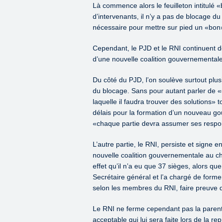
Là commence alors le feuilleton intitulé
d’intervenants, il n’y a pas de blocage d
nécessaire pour mettre sur pied un «bo
Cependant, le PJD et le RNI continuent d
d’une nouvelle coalition gouvernementale
Du côté du PJD, l’on soulève surtout plusie
du blocage. Sans pour autant parler de «c
laquelle il faudra trouver des solutions» t
délais pour la formation d’un nouveau g
«chaque partie devra assumer ses respon
L’autre partie, le RNI, persiste et signe 
nouvelle coalition gouvernementale au 
effet qu’il n’a eu que 37 sièges, alors qu
Secrétaire général et l’a chargé de form
selon les membres du RNI, faire preuve 
Le RNI ne ferme cependant pas la parenth
acceptable qui lui sera faite lors de la 