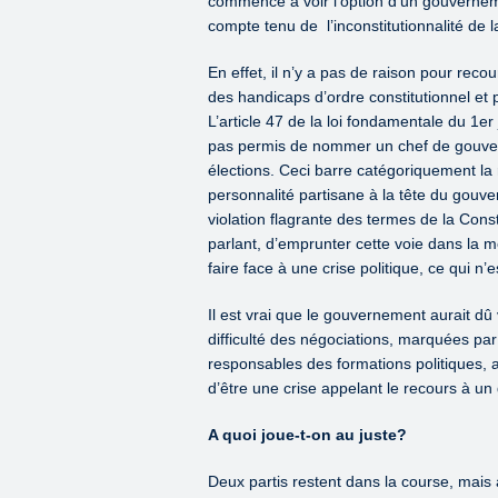
commencé à voir l’option d’un gouverneme
compte tenu de l’inconstitutionnalité de 
En effet, il n’y a pas de raison pour reco
des handicaps d’ordre constitutionnel et 
L’article 47 de la loi fondamentale du 1er j
pas permis de nommer un chef de gouver
élections. Ceci barre catégoriquement la
personnalité partisane à la tête du gouv
violation flagrante des termes de la Const
parlant, d’emprunter cette voie dans la
faire face à une crise politique, ce qui 
Il est vrai que le gouvernement aurait dû 
difficulté des négociations, marquées pa
responsables des formations politiques, a 
d’être une crise appelant le recours à u
A quoi joue-t-on au juste?
Deux partis restent dans la course, mais 