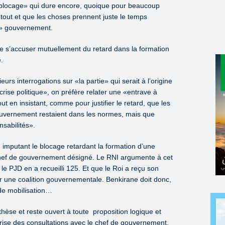
 «blocage» qui dure encore, quoique pour beaucoup
u tout et que les choses prennent juste le temps
n» gouvernement.
e s’accuser mutuellement du retard dans la formation
.
urs interrogations sur «la partie» qui serait à l’origine
rise politique», on préfère relater une «entrave à
out en insistant, comme pour justifier le retard, que les
ouvernement restaient dans les normes, mais que
sabilités».
en imputant le blocage retardant la formation d’une
chef de gouvernement désigné. Le RNI argumente à cet
e le PJD en a recueilli 125. Et que le Roi a reçu son
er une coalition gouvernementale. Benkirane doit donc,
de mobilisation…
èse et reste ouvert à toute proposition logique et
reprise des consultations avec le chef de gouvernement,