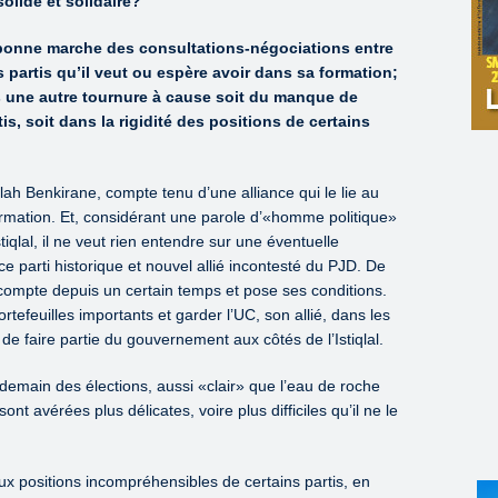
solide et solidaire?
a bonne marche des consultations-négociations entre
partis qu’il veut ou espère avoir dans sa formation;
is une autre tournure à cause soit du manque de
tis, soit dans la rigidité des positions de certains
h Benkirane, compte tenu d’une alliance qui le lie au
formation. Et, considérant une parole d’«homme politique»
iqlal, il ne veut rien entendre sur une éventuelle
ce parti historique et nouvel allié incontesté du PJD. De
qui compte depuis un certain temps et pose ses conditions.
tefeuilles importants et garder l’UC, son allié, dans les
e faire partie du gouvernement aux côtés de l’Istiqlal.
ndemain des élections, aussi «clair» que l’eau de roche
sont avérées plus délicates, voire plus difficiles qu’il ne le
ux positions incompréhensibles de certains partis, en