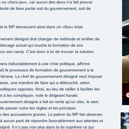
eu ou «hors-jeu», car aucun des deux n’a fait preuve
olonté de faire partie soit du gouvernement, soit de
et le MP demeurent ainsi dans un «flou» total.
nement désigné doit changer de méthode et arrêter de
u blocage actuel qui touche la formation de son
s son camp. C’est donc à lui de trouver la solution.
a inéluctablement à une crise politique, affirme
aît le processus de formation de gouvernement à la
enkirane. Le chef de gouvernement désigné veut imposer
naires, une manière de faire qui a débouché, selon
itiques opposés. Ainsi, au lieu de veiller à faciliter les
 à les compliquer, note le dirigeant haraki.
uvernement désigné a fait en sorte qu’un clan, le sien,
 de passer outre les règles et les principes
 des accusations graves. Le patron du MP fait observer,
e à aucun parti de répondre favorablement aux attentes et
signé. Il n’y pas non plus dans la loi suprême ce qui