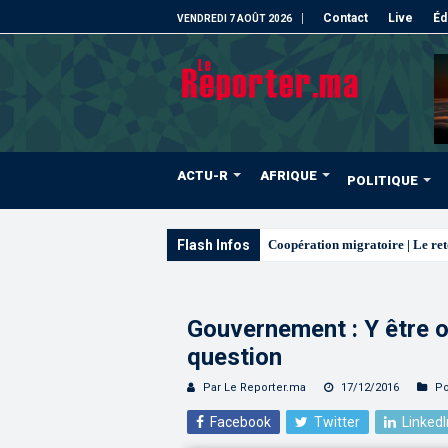
Contact
Live
Éd
VENDREDI 7 AOÛT 2026
ACTU-R
AFRIQUE
POLITIQUE
Flash Infos
L’ONMT renforce l’attractivit
Gouvernement : Y être ou
question
Par Le Reporter.ma
17/12/2016
Po
Facebook
Twitter
LinkedI