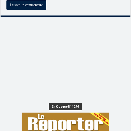
En Kiosque N° 1276