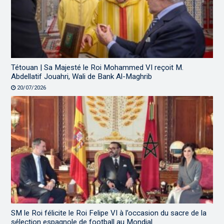
Tétouan | Sa Majesté le Roi Mohammed VI reçoit M.
Abdellatif Jouahri, Wali de Bank Al-Maghrib
20/07/2026
SM le Roi félicite le Roi Felipe VI à l’occasion du sacre de la
sélection espagnole de football au Mondial