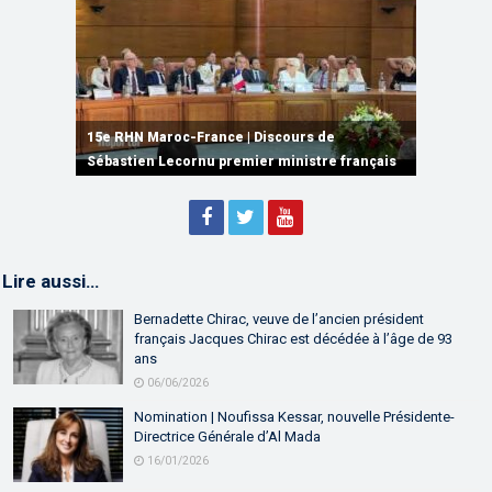
15e RHN Maroc-France | Signature de
plusieurs accords de coopération et de
15e RHN Maroc-France | Discours de
15e Réunion de Haut Niveau Maroc-France |
partenariat
Sébastien Lecornu premier ministre français
Discours de M. Aziz Akhannouch
Lire aussi…
Bernadette Chirac, veuve de l’ancien président
français Jacques Chirac est décédée à l’âge de 93
ans
06/06/2026
Nomination | Noufissa Kessar, nouvelle Présidente-
Directrice Générale d’Al Mada
16/01/2026