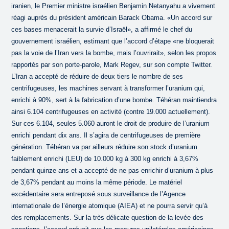
iranien, le Premier ministre israélien Benjamin Netanyahu a vivement
réagi auprès du président américain Barack Obama. «Un accord sur
ces bases menacerait la survie d’Israël», a affirmé le chef du
gouvernement israélien, estimant que l’accord d’étape «ne bloquerait
pas la voie de l’Iran vers la bombe, mais l’ouvrirait», selon les propos
rapportés par son porte-parole, Mark Regev, sur son compte Twitter.
L’Iran a accepté de réduire de deux tiers le nombre de ses
centrifugeuses, les machines servant à transformer l’uranium qui,
enrichi à 90%, sert à la fabrication d’une bombe. Téhéran maintiendra
ainsi 6.104 centrifugeuses en activité (contre 19.000 actuellement).
Sur ces 6.104, seules 5.060 auront le droit de produire de l’uranium
enrichi pendant dix ans. Il s’agira de centrifugeuses de première
génération. Téhéran va par ailleurs réduire son stock d’uranium
faiblement enrichi (LEU) de 10.000 kg à 300 kg enrichi à 3,67%
pendant quinze ans et a accepté de ne pas enrichir d’uranium à plus
de 3,67% pendant au moins la même période. Le matériel
excédentaire sera entreposé sous surveillance de l’Agence
internationale de l’énergie atomique (AIEA) et ne pourra servir qu’à
des remplacements. Sur la très délicate question de la levée des