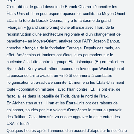
C’est, dit-on, le grand dessein de Barack Obama: réconcilier les
États-Unis et l’Iran pour espérer apaiser les conflits au Moyen-Orient.
«Dans la tête de Barack Obama, il y a le fantasme du grand
»bargain » [grand compromis] d’une alliance avec l’Iran, de la
reconstruction d’une architecture régionale et d’un changement de
paradigme» au Moyen-Orient, analyse pour l’AFP Joseph Bahout,
chercheur français de la fondation Carnegie. Depuis des mois, en
effet, Américains et Iraniens ont élargi leurs pourparlers sur le
nucléaire à la lutte contre le groupe Etat islamique (EI) en Irak et en
Syrie. John Kerry avait même reconnu en février que Washington et
la puissance chiite avaient un «intérêt commun» à combattre
l’organisation ultra-radicale sunnite. Et même si les États-Unis nient
toute «coordination militaire» avec l’Iran contre l’EI, ils ont été, de
facto, alliés dans la bataille de Tikrit, dans le nord de l’Irak.
En Afghanistan aussi, l’Iran et les États-Unis ont des raisons de
collaborer, soudés par leur volonté d’empêcher le retour au pouvoir
des Taliban. Cela, bien sûr, va encore aggraver la crise entres les
USA et Israël.
Quelques heures après l’annonce d’un accord d’étape sur le nucléaire