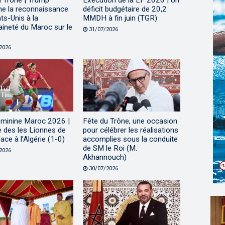
u Trône | Trump
Exécution de la LF 2026 | Un
me la reconnaissance
déficit budgétaire de 20,2
ts-Unis à la
MMDH à fin juin (TGR)
ineté du Maroc sur le
31/07/2026
2026
minine Maroc 2026 |
Fête du Trône, une occasion
e des les Lionnes de
pour célébrer les réalisations
face à l’Algérie (1-0)
accomplies sous la conduite
de SM le Roi (M.
2026
Akhannouch)
30/07/2026