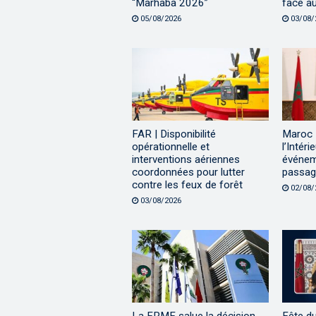
“Marhaba 2026”
face a
05/08/2026
03/08/
FAR | Disponibilité
Maroc |
opérationnelle et
l’Intéri
interventions aériennes
événem
coordonnées pour lutter
passage
contre les feux de forêt
02/08/
03/08/2026