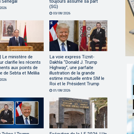
u Sénégal
toujours assumé sa part
(SG)
2026
03/08/2026
 Le ministère de
La voie express Tiznit-
eur clarifie les récents
Dakhla “Donald J. Trump
ents aux points de
Highway”, une parfaite
 de Sebta et Melilia
illustration de la grande
estime mutuelle entre SM le
2026
Roi et le Président Trump
01/08/2026