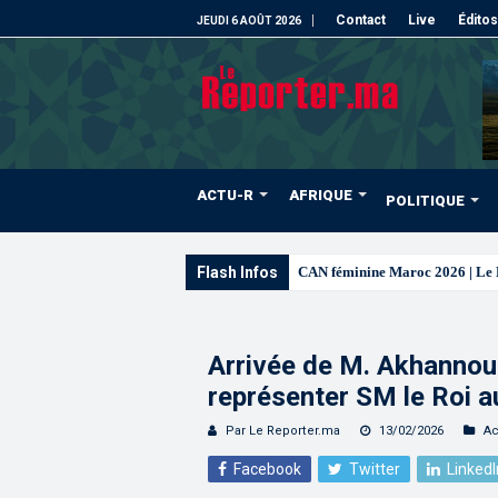
Contact
Live
Éditos
JEUDI 6 AOÛT 2026
ACTU-R
AFRIQUE
POLITIQUE
Flash Infos
CAN féminine Maroc 2026 | Le Ma
Arrivée de M. Akhannou
représenter SM le Roi 
Par Le Reporter.ma
13/02/2026
Ac
Facebook
Twitter
LinkedI