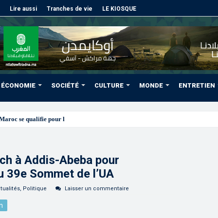
Lire aussi
Tranches de vie
LE KIOSQUE
ÉCONOMIE
SOCIÉTÉ
CULTURE
MONDE
ENTRETIEN
roc se qualifie pour les quarts après un nul blanc face au Sénégal
ch à Addis-Abeba pour
au 39e Sommet de l’UA
tualités
,
Politique
Laisser un commentaire
n