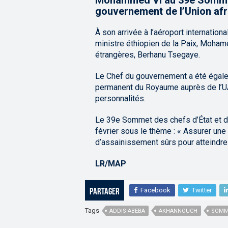
Mohammed VI au 39e Sommet
gouvernement de l’Union afr
À son arrivée à l’aéroport internationa
ministre éthiopien de la Paix, Mohame
étrangères, Berhanu Tsegaye.
Le Chef du gouvernement a été égale
permanent du Royaume auprès de l’U
personnalités.
Le 39e Sommet des chefs d’État et de
février sous le thème : « Assurer une
d’assainissement sûrs pour atteindre 
LR/MAP
Facebook
Twitter
Partager
Tags
ADDIS-ABEBA
AKHANNOUCH
SOMM