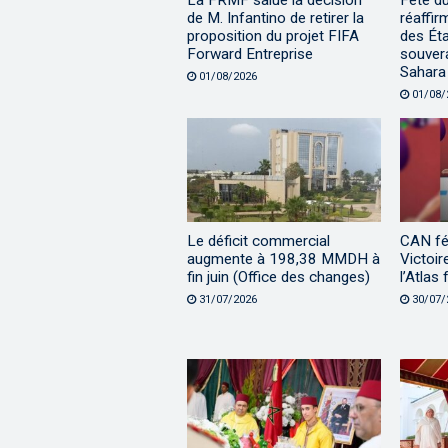
La FRMF salue la décision
Fête d
de M. Infantino de retirer la
réaffir
proposition du projet FIFA
des Éta
Forward Entreprise
souvera
Sahara
01/08/2026
01/08/
Le déficit commercial
CAN fé
augmente à 198,38 MMDH à
Victoir
fin juin (Office des changes)
l’Atlas 
31/07/2026
30/07/