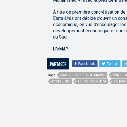
Mohammed VI avec le président améri
À titre de première concrétisation de 
États-Unis ont décidé d’ouvrir un con
économique, en vue d’encourager les
développement économique et social,
du Sud.
LR/MAP
Facebook
Twitter
Partager
Tags
CARTE COMPLÈTE DU MAROC
CONSULA
ETATS UNIS
ROI MOHAMMED VI
SAHARA