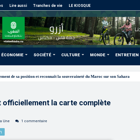
os
Lire aussi
Tranches de vie
LE KIOSQUE
ÉCONOMIE
SOCIÉTÉ
CULTURE
MONDE
ENTRETIEN
cole de
 officiellement la carte complète
la Une
1 commentaire
n