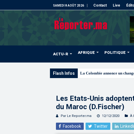
Contact
Live
Édit
SAMEDI 8 AOÛT 2026
AFRIQUE
POLITIQUE
ACTU-R
Flash Infos
Signature à Santiago d’un proto
Les Etats-Unis adoptent
du Maroc (D.Fischer)
Par Le Reporter.ma
12/12/2020
À 
Facebook
Twitter
LinkedI