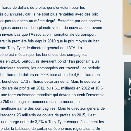
lliards de dollars de profits qui s’envolent pour les
s ou annulés, car ils ne sont plus rentables avec des prix
sont pas touchées au même degré. Essorées par des années
gnies aériennes de la planète voient de nouveau leur avenir
un niveau bas que l’Association internationale du transport
rait la première fois depuis 2010 que le prix moyen du baril
te Tony Tyler, le directeur général de l’IATA. La
osène est mécanique: les bénéfices des compagnies
ars en 2014. Surtout, ils devraient bondir l’an prochain à un
s dernières années, les compagnies ont traversé une période
 milliards de dollars en 2008 pour atteindre 4,6 milliards en
 bénéfices: 17,3 milliards cette année-là. Mais le secteur a
 dollars de profits en 2011, puis 6,1 milliards en 2012 et 10,6
 une forte croissance mondiale qui devrait soutenir l’ensemble
oupe 250 compagnies aériennes dans le monde, les
e meilleure santé des compagnies. Mais le directeur général de
sageons 25 milliards de dollars de profits en 2015, il est
t une marge nette de 3,2%.» Tony Tyler évoque également les
 monde, la faiblesse de certaines économies régionales… Un