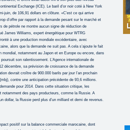
ercontinental Exchange (ICE). Le baril d’or noir coté à New York
-juin, de 106,91 dollars en clôture. «C’est ce qui arrive
n trop d’offre par rapport à la demande pesant sur le marché et
rs de pétrole ne montre aucun signe de réduction de
iqué James Williams, expert énergétique pour WTRG
fronté à une production mondiale excédentaire, avec
ine, alors que la demande ne suit pas. A cela s’ajoute le fait
lan mondial, notamment au Japon et en Europe ou encore, dans
poursuit son ralentissement. L’Agence internationale de
di 12 décembre, sa prévision de croissance de la demande
n devrait croître de 900.000 barils par jour l’an prochain
r (mbj), contre une anticipation précédente de 93,6 millions.
demande pour 2014. Dans cette situation critique, les
’agit notamment des pays producteurs, comme la Russie. A
n dollar, la Russie perd plus d’un milliard et demi de revenus.
impact positif sur la balance commerciale marocaine, dont