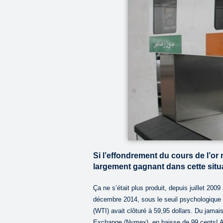
Si l’effondrement du cours de l’or no
largement gagnant dans cette situ
Ça ne s’était plus produit, depuis juillet 20
décembre 2014, sous le seuil psychologique d
(WTI) avait clôturé à 59,95 dollars. Du jamai
Exchange (Nymex), en baisse de 99 cents! A L