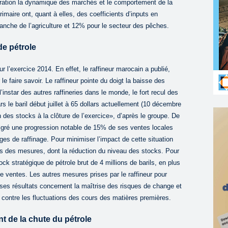
ration la dynamique des marchés et le comportement de la
imaire ont, quant à elles, des coefficients d’inputs en
branche de l’agriculture et 12% pour le secteur des pêches.
e pétrole
r l’exercice 2014. En effet, le raffineur marocain a publié,
e faire savoir. Le raffineur pointe du doigt la baisse des
l’instar des autres raffineries dans le monde, le fort recul des
rs le baril début juillet à 65 dollars actuellement (10 décembre
 des stocks à la clôture de l’exercice», d’après le groupe. De
malgré une progression notable de 15% de ses ventes locales
arges de raffinage. Pour minimiser l’impact de cette situation
 pris des mesures, dont la réduction du niveau des stocks. Pour
ck stratégique de pétrole brut de 4 millions de barils, en plus
de ventes. Les autres mesures prises par le raffineur pour
 ses résultats concernent la maîtrise des risques de change et
 contre les fluctuations des cours des matières premières.
t de la chute du pétrole