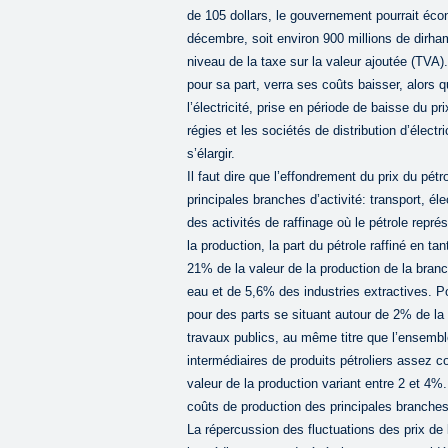
de 105 dollars, le gouvernement pourrait éc
décembre, soit environ 900 millions de dirh
niveau de la taxe sur la valeur ajoutée (TVA). 
pour sa part, verra ses coûts baisser, alors 
l’électricité, prise en période de baisse du pr
régies et les sociétés de distribution d’élect
s’élargir.
Il faut dire que l’effondrement du prix du pét
principales branches d’activité: transport, él
des activités de raffinage où le pétrole repr
la production, la part du pétrole raffiné en 
21% de la valeur de la production de la branc
eau et de 5,6% des industries extractives. Pou
pour des parts se situant autour de 2% de la
travaux publics, au même titre que l’ensembl
intermédiaires de produits pétroliers assez c
valeur de la production variant entre 2 et 4%.
coûts de production des principales branches
La répercussion des fluctuations des prix de 