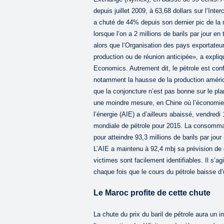
depuis juillet 2009, à 63,68 dollars sur l’Int
a chuté de 44% depuis son dernier pic de la mi
lorsque l’on a 2 millions de barils par jour e
alors que l’Organisation des pays exportateu
production ou de réunion anticipée», a expl
Economics. Autrement dit, le pétrole est con
notamment la hausse de la production américa
que la conjoncture n’est pas bonne sur le p
une moindre mesure, en Chine où l’économie 
l’énergie (AIE) a d’ailleurs abaissé, vendre
mondiale de pétrole pour 2015. La consommatio
pour atteindre 93,3 millions de barils par jou
L’AIE a maintenu à 92,4 mbj sa prévision de 
victimes sont facilement identifiables. Il s
chaque fois que le cours du pétrole baisse d’u
Le Maroc profite de cette chute
La chute du prix du baril de pétrole aura un 