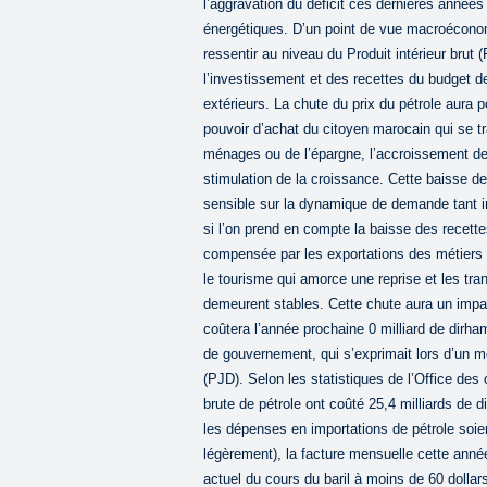
l’aggravation du déficit ces dernières années
énergétiques. D’un point de vue macroéconomi
ressentir au niveau du Produit intérieur brut
l’investissement et des recettes du budget de 
extérieurs. La chute du prix du pétrole aura p
pouvoir d’achat du citoyen marocain qui se 
ménages ou de l’épargne, l’accroissement des
stimulation de la croissance. Cette baisse d
sensible sur la dynamique de demande tant int
si l’on prend en compte la baisse des recett
compensée par les exportations des métiers
le tourisme qui amorce une reprise et les tra
demeurent stables. Cette chute aura un impac
coûtera l’année prochaine 0 milliard de dirh
de gouvernement, qui s’exprimait lors d’un m
(PJD). Selon les statistiques de l’Office des
brute de pétrole ont coûté 25,4 milliards de
les dépenses en importations de pétrole soie
légèrement), la facture mensuelle cette anné
actuel du cours du baril à moins de 60 dollar