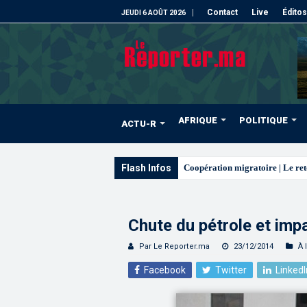
Contact
Live
Éditos
JEUDI 6 AOÛT 2026
AFRIQUE
POLITIQUE
ACTU-R
Flash Infos
L’ONMT renforce l’attractivit
Chute du pétrole et imp
Par Le Reporter.ma
23/12/2014
À 
Facebook
Twitter
LinkedI