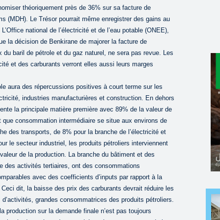
onomiser théoriquement près de 36% sur sa facture de
ams (MDH). Le Trésor pourrait même enregistrer des gains au
L’Office national de l’électricité et de l’eau potable (ONEE),
que la décision de Benkirane de majorer la facture de
ix du baril de pétrole et du gaz naturel, ne sera pas revue. Les
ricité et des carburants verront elles aussi leurs marges
role aura des répercussions positives à court terme sur les
ectricité, industries manufacturières et construction. En dehors
ésente la principale matière première avec 89% de la valeur de
tant que consommation intermédiaire se situe aux environs de
he des transports, de 8% pour la branche de l’électricité et
r le secteur industriel, les produits pétroliers interviennent
 valeur de la production. La branche du bâtiment et des
e des activités tertiaires, ont des consommations
omparables avec des coefficients d’inputs par rapport à la
 Ceci dit, la baisse des prix des carburants devrait réduire les
 d’activités, grandes consommatrices des produits pétroliers.
la production sur la demande finale n’est pas toujours