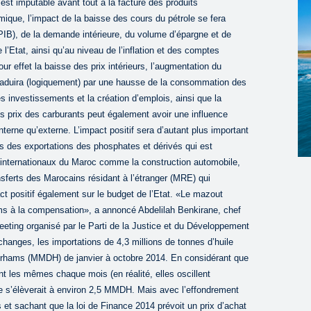
 est imputable avant tout à la facture des produits
que, l’impact de la baisse des cours du pétrole se fera
 (PIB), de la demande intérieure, du volume d’épargne et de
l’Etat, ainsi qu’au niveau de l’inflation et des comptes
our effet la baisse des prix intérieurs, l’augmentation du
traduira (logiquement) par une hausse de la consommation des
 investissements et la création d’emplois, ainsi que la
es prix des carburants peut également avoir une influence
erne qu’externe. L’impact positif sera d’autant plus important
es des exportations des phosphates et dérivés qui est
 internationaux du Maroc comme la construction automobile,
nsferts des Marocains résidant à l’étranger (MRE) qui
t positif également sur le budget de l’Etat. «Le mazout
ams à la compensation», a annoncé Abdelilah Benkirane, chef
eeting organisé par le Parti de la Justice et du Développement
 changes, les importations de 4,3 millions de tonnes d’huile
 dirhams (MMDH) de janvier à octobre 2014. En considérant que
nt les mêmes chaque mois (en réalité, elles oscillent
e s’élèverait à environ 2,5 MMDH. Mais avec l’effondrement
s et sachant que la loi de Finance 2014 prévoit un prix d’achat