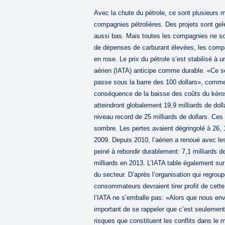
Avec la chute du pétrole, ce sont plusieurs mi
compagnies pétrolières. Des projets sont gelé
aussi bas. Mais toutes les compagnies ne 
de dépenses de carburant élevées, les compa
en rose. Le prix du pétrole s’est stabilisé à 
aérien (IATA) anticipe comme durable. «Ce se
passe sous la barre des 100 dollars», commen
conséquence de la baisse des coûts du kér
atteindront globalement 19,9 milliards de doll
niveau record de 25 milliards de dollars. Ce
sombre. Les pertes avaient dégringolé à 26, 1
2009. Depuis 2010, l’aérien a renoué avec les
peiné à rebondir durablement: 7,1 milliards de
milliards en 2013. L’IATA table également sur
du secteur. D’après l’organisation qui regr
consommateurs devraient tirer profit de cett
l’IATA ne s’emballe pas: «Alors que nous envi
important de se rappeler que c’est seulemen
risques que constituent les conflits dans le