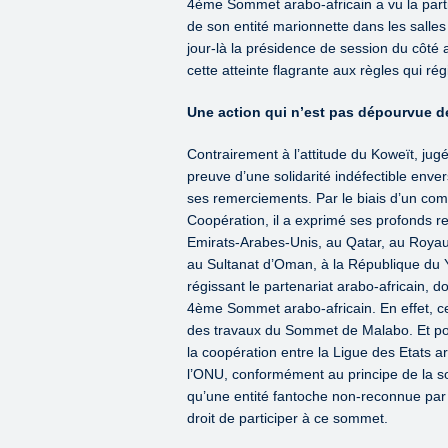
4ème Sommet arabo-africain a vu la partic
de son entité marionnette dans les salle
jour-là la présidence de session du côté 
cette atteinte flagrante aux règles qui rég
Une action qui n’est pas dépourvue d
Contrairement à l’attitude du Koweït, jugé
preuve d’une solidarité indéfectible enve
ses remerciements. Par le biais d’un com
Coopération, il a exprimé ses profonds
Emirats-Arabes-Unis, au Qatar, au Roy
au Sultanat d’Oman, à la République du 
régissant le partenariat arabo-africain, do
4ème Sommet arabo-africain. En effet, ces
des travaux du Sommet de Malabo. Et pour
la coopération entre la Ligue des Etats a
l’ONU, conformément au principe de la souv
qu’une entité fantoche non-reconnue par l
droit de participer à ce sommet.