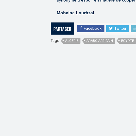
synonyme d’espoir en matière de coopéra
Mohcine Lourhzal
Facebook
Twitter
Partager
Tags
ALGÉRIE
ARABO-AFRICAIN
EGYPTE