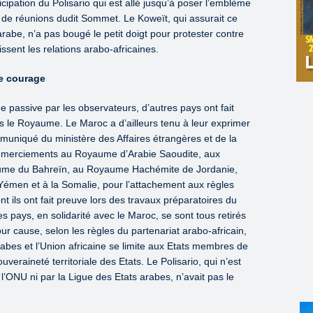
ipation du Polisario qui est allé jusqu’à poser l’emblème
s de réunions dudit Sommet. Le Koweït, qui assurait ce
arabe, n’a pas bougé le petit doigt pour protester contre
issent les relations arabo-africaines.
e courage
e passive par les observateurs, d’autres pays ont fait
rs le Royaume. Le Maroc a d’ailleurs tenu à leur exprimer
muniqué du ministère des Affaires étrangères et de la
 remerciements au Royaume d’Arabie Saoudite, aux
aume du Bahreïn, au Royaume Hachémite de Jordanie,
Yémen et à la Somalie, pour l’attachement aux règles
nt ils ont fait preuve lors des travaux préparatoires du
 pays, en solidarité avec le Maroc, se sont tous retirés
 cause, selon les règles du partenariat arabo-africain,
rabes et l’Union africaine se limite aux Etats membres de
eraineté territoriale des Etats. Le Polisario, qui n’est
’ONU ni par la Ligue des Etats arabes, n’avait pas le