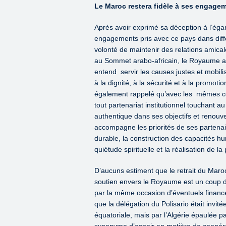
Le Maroc restera fidèle à ses engage
Après avoir exprimé sa déception à l’égar
engagements pris avec ce pays dans diff
volonté de maintenir des relations amica
au Sommet arabo-africain, le Royaume a ra
entend servir les causes justes et mobilise
à la dignité, à la sécurité et à la promot
également rappelé qu’avec les mêmes conv
tout partenariat institutionnel touchant au
authentique dans ses objectifs et renou
accompagne les priorités de ses partenair
durable, la construction des capacités hum
quiétude spirituelle et la réalisation de la
D’aucuns estiment que le retrait du Maro
soutien envers le Royaume est un coup d
par la même occasion d’éventuels fina
que la délégation du Polisario était invit
équatoriale, mais par l’Algérie épaulée p