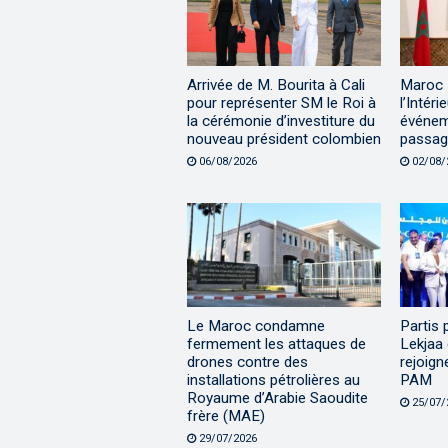
Arrivée de M. Bourita à Cali
Maroc |
pour représenter SM le Roi à
l’Intéri
la cérémonie d’investiture du
événem
nouveau président colombien
passage
06/08/2026
02/08/
Le Maroc condamne
Partis 
fermement les attaques de
Lekjaa 
drones contre des
rejoign
installations pétrolières au
PAM
Royaume d’Arabie Saoudite
25/07/
frère (MAE)
29/07/2026