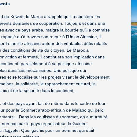
ments
d du Koweït, le Maroc a rappelé qu’il respectera les
érents domaines de coopération. Toujours et dans une
les avec ce pays arabe, malgré la bourde qu’il a commise
ppelé qu’à travers son retour à l’Union Africaine, il
r la famille africaine autour des véritables défis relatifs
ion des conditions de vie du citoyen. Le Maroc a
iction et fermeté, il continuera son implication dans
 continent, parallèlement à sa politique africaine
velée dans ses mécanismes. Une politique qui
es et se focalise sur les projets visant le développement
aines, la solidarité, le rapprochement culturel, la
 paix et de la sécurité dans le continent.
c et des pays ayant fait de même dans le cadre de leur
ur pour le Sommet arabo-africain de Malabo qui perd
ncements… Dans les coulisses du sommet, on a murmuré
ée non pas par le pays organisateur, la Guinée
ar l’Egypte. Quel gâchis pour un Sommet qui était