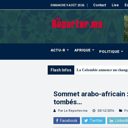
Contact
Live
Éd
DIMANCHE 9 AOÛT 2026
ACTU-R
AFRIQUE
POLITIQUE
Flash Infos
Signature à Santiago d’un
Sommet arabo-africain :
tombés…
Par Le Reporter.ma
03/12/2016
Po
Facebook
Twitter
LinkedI