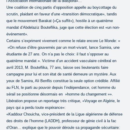
l’Association internationale de la diaspora»…
Une coalition de cinq partis d’opposition appelle au boycottage du
scrutin, plaidant en faveur d’une «transition démocratique», tandis
que le mouvement Barakat («Ça suffit»), hostile à un quatrième
mandat d’Abdelaziz Bouteflika, juge que cette élection est «un non-
événement».
Certains s’expriment vivement comme le relate encore Le Monde: «
»On refuse d’être gouvernés par un mort-vivant, lance Samira, une
étudiante de 27 ans. On n’a pas le choix: il faut s’opposer au
quatrième mandat ». Victime d’un accident vasculaire cérébral en
avril 2013, M. Bouteflika, 77 ans, laisse ses lieutenants faire
campagne pour lui et son état de santé demeure un mystère. Aux
yeux de Samira, Ali Benflis constitue la seule option crédible. Affilié
au FLN, le parti au pouvoir depuis l’indépendance, cet homme du
sérail se positionne désormais en »homme du changement »».
Libération propose un reportage très critique, «Voyage en Algérie, le
pays qui a perdu toute espérance»:
«Kaddour Chouicha, vice-président de la Ligue algérienne de défense
des droits de l’homme (LADDH), professeur de génie civil à la fac
d’Oran… explique que le pouvoir déroule sa propagande sécuritaire: