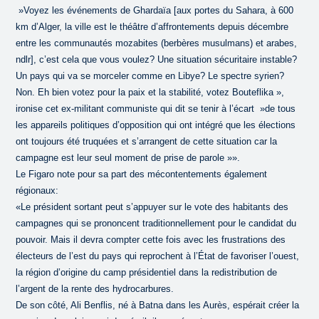
»Voyez les événements de Ghardaïa [aux portes du Sahara, à 600
km d’Alger, la ville est le théâtre d’affrontements depuis décembre
entre les communautés mozabites (berbères musulmans) et arabes,
ndlr], c’est cela que vous voulez? Une situation sécuritaire instable?
Un pays qui va se morceler comme en Libye? Le spectre syrien?
Non. Eh bien votez pour la paix et la stabilité, votez Bouteflika »,
ironise cet ex-militant communiste qui dit se tenir à l’écart »de tous
les appareils politiques d’opposition qui ont intégré que les élections
ont toujours été truquées et s’arrangent de cette situation car la
campagne est leur seul moment de prise de parole »».
Le Figaro note pour sa part des mécontentements également
régionaux:
«Le président sortant peut s’appuyer sur le vote des habitants des
campagnes qui se prononcent traditionnellement pour le candidat du
pouvoir. Mais il devra compter cette fois avec les frustrations des
électeurs de l’est du pays qui reprochent à l’État de favoriser l’ouest,
la région d’origine du camp présidentiel dans la redistribution de
l’argent de la rente des hydrocarbures.
De son côté, Ali Benflis, né à Batna dans les Aurès, espérait créer la