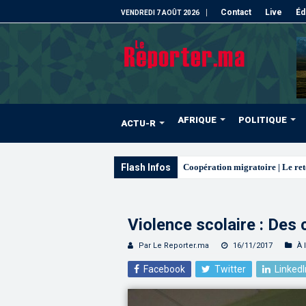
Contact
Live
Éd
VENDREDI 7 AOÛT 2026
AFRIQUE
POLITIQUE
ACTU-R
Flash Infos
L’ONMT renforce l’attractivité
Violence scolaire : Des
Par Le Reporter.ma
16/11/2017
À 
Facebook
Twitter
LinkedI