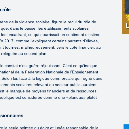
n rôle
e de la violence scolaire, figure le recul du rôle de
 que, dans le passé, les établissements scolaires
n les encadrant, ce qui nourrissait un sentiment d’estime
En 2017, comme l’expliquent certains parents d’élèves,
nt tournés, malheureusement, vers le côté financier, au
t reléguée au second plan.
le constat n’est guère réjouissant. C’est ce qu’indique
 national de la Féderation Nationale de l’Enseignement
 Selon lui, face à la logique commerciale qui règne dans
ssements scolaires relevant du secteur public auraient
 n’est le manque de moyens financiers et de ressources
le publique est considérée comme une «planque» plutôt
.
ssionnaires
tre la seule pointée du doigt et jugée responsable de la