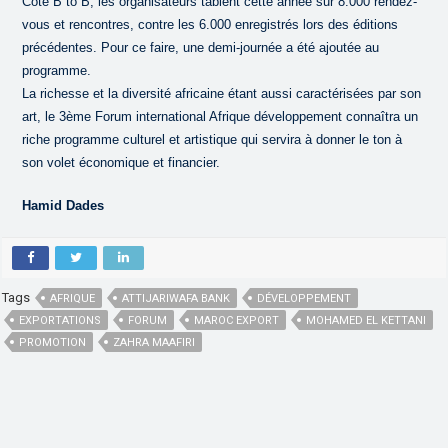
Côté B to B, les organisateurs tablent cette année sur 8.000 rendez-
vous et rencontres, contre les 6.000 enregistrés lors des éditions
précédentes. Pour ce faire, une demi-journée a été ajoutée au
programme.
La richesse et la diversité africaine étant aussi caractérisées par son
art, le 3ème Forum international Afrique développement connaîtra un
riche programme culturel et artistique qui servira à donner le ton à
son volet économique et financier.
Hamid Dades
Tags
AFRIQUE
ATTIJARIWAFA BANK
DÉVELOPPEMENT
EXPORTATIONS
FORUM
MAROC EXPORT
MOHAMED EL KETTANI
PROMOTION
ZAHRA MAAFIRI