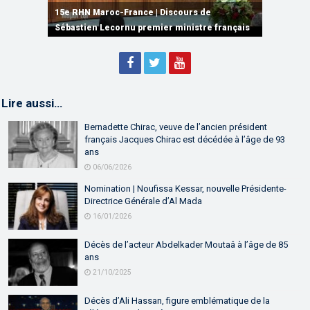
plusieurs accords de coopération et de
15e RHN Maroc-France | Discours de
15e Réunion de Haut Niveau Maroc-France |
partenariat
Sébastien Lecornu premier ministre français
Discours de M. Aziz Akhannouch
Lire aussi…
Bernadette Chirac, veuve de l’ancien président
français Jacques Chirac est décédée à l’âge de 93
ans
06/06/2026
Nomination | Noufissa Kessar, nouvelle Présidente-
Directrice Générale d’Al Mada
16/01/2026
Décès de l’acteur Abdelkader Moutaâ à l’âge de 85
ans
21/10/2025
Décès d’Ali Hassan, figure emblématique de la