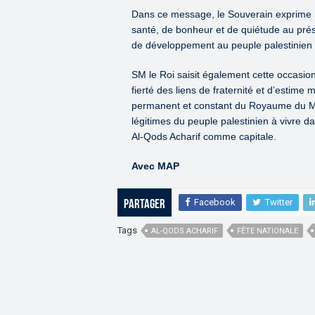
Dans ce message, le Souverain exprime S
santé, de bonheur et de quiétude au prés
de développement au peuple palestinien 
SM le Roi saisit également cette occasion
fierté des liens de fraternité et d’estime
permanent et constant du Royaume du Mar
légitimes du peuple palestinien à vivre d
Al-Qods Acharif comme capitale.
Avec MAP
Facebook
Twitter
Partager
Tags
AL-QODS ACHARIF
FÊTE NATIONALE