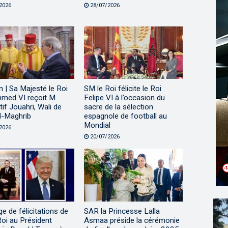
2026
28/07/2026
 | Sa Majesté le Roi
SM le Roi félicite le Roi
ed VI reçoit M.
Felipe VI à l’occasion du
tif Jouahri, Wali de
sacre de la sélection
l-Maghrib
espagnole de football au
Mondial
2026
20/07/2026
 de félicitations de
SAR la Princesse Lalla
oi au Président
Asmaa préside la cérémonie