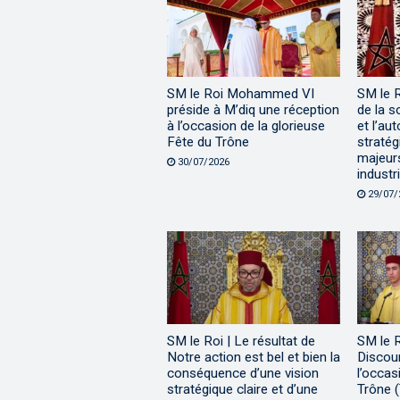
SM le Roi Mohammed VI
SM le 
préside à M’diq une réception
de la s
à l’occasion de la glorieuse
et l’au
Fête du Trône
stratég
majeur
30/07/2026
industri
29/07/
SM le Roi | Le résultat de
SM le 
Notre action est bel et bien la
Discour
conséquence d’une vision
l’occas
stratégique claire et d’une
Trône (