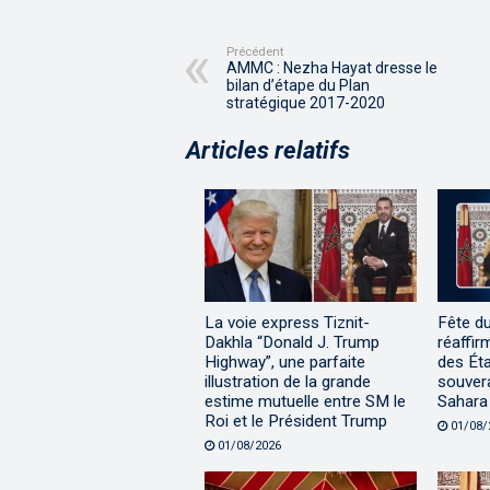
Précédent
AMMC : Nezha Hayat dresse le
bilan d’étape du Plan
stratégique 2017-2020
Articles relatifs
La voie express Tiznit-
Fête d
Dakhla “Donald J. Trump
réaffir
Highway”, une parfaite
des Éta
illustration de la grande
souvera
estime mutuelle entre SM le
Sahara
Roi et le Président Trump
01/08/
01/08/2026