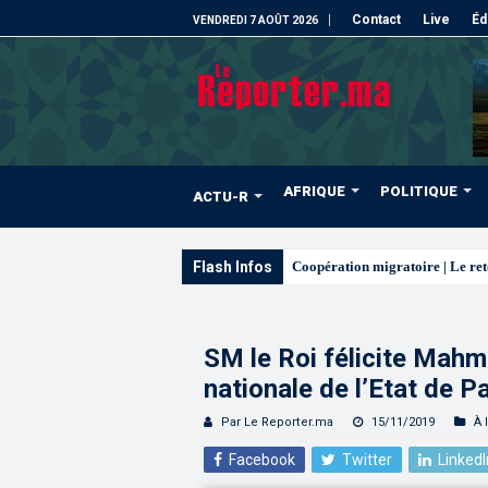
Contact
Live
Éd
VENDREDI 7 AOÛT 2026
AFRIQUE
POLITIQUE
ACTU-R
Flash Infos
L’ONMT renforce
SM le Roi félicite Mahm
nationale de l’Etat de P
Par Le Reporter.ma
15/11/2019
À 
Facebook
Twitter
LinkedI