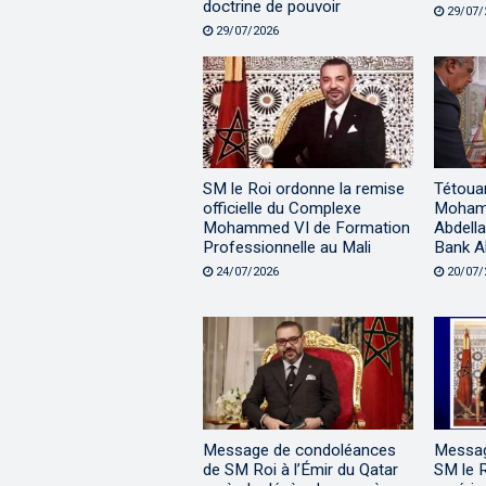
doctrine de pouvoir
29/07/
29/07/2026
SM le Roi ordonne la remise
Tétouan
officielle du Complexe
Mohamm
Mohammed VI de Formation
Abdella
Professionnelle au Mali
Bank A
24/07/2026
20/07/
Message de condoléances
Message
de SM Roi à l’Émir du Qatar
SM le R