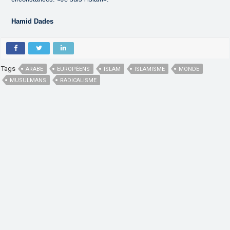
Hamid Dades
Tags
ARABE
EUROPÉENS
ISLAM
ISLAMISME
MONDE
MUSULMANS
RADICALISME