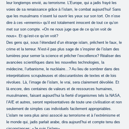
leur longtemps envié, au terrorisme. L’Europe, qui a jadis frayé les
voies de sa renaissance grâce à l’islam, le combat aujourd’hui! Sans
que les musulmans n’osent lui ouvrir les yeux sur son tort. On n’ose
dire à ces «ennemis» qu’il est totalement innocent de tout ce qu’on
met sur son compte. «On ne nous juge que de ce qu’on voit de
nous». Et qu’est-ce qu’on voit?
Des gens qui, sous l’étendard d’un étrange islam, prêchent le faux, le
crime et la terreur. N’est-il pas plus sage de s’inspirer de l’islam des
lumières pour semer la science et prêcher l’excellence? Réaliser des
avancées scientifiques dans les nouvelles technologies, la
médecine, l’urbanisme, le nucléaire…? Au lieu de sombrer dans des
interprétations scrupuleuses et obscurantistes de textes et de lois
révolues. Là, l’image de l’islam, le vrai, sera clairement dévoilée. Et
là encore, des centaines de valeurs et de ressources humaines,
musulmanes, faisant aujourd’hui la fierté d’organismes tels la NASA,
l’AIE et autres, seront représentatives de toute une civilisation et non
seulement de simples cas individuels facilement appropriables.
L’islam ne sera plus ainsi associé au terrorisme et à l’extrémisme et
le monde qui, jadis parlait arabe, dira aujourd’hui et compte tenu des
circonstances: «Je suis l’islam».