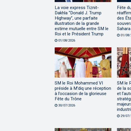
La voie express Tiznit-
Fête d
Dakhla “Donald J. Trump
réaffir
Highway”, une parfaite
des Éta
illustration de la grande
souvera
estime mutuelle entre SM le
Sahara
Roi et le Président Trump
01/08/
01/08/2026
SM le Roi Mohammed VI
SM le 
préside à M’diq une réception
de la s
à l’occasion de la glorieuse
et l’au
Fête du Trône
stratég
majeur
30/07/2026
industri
29/07/