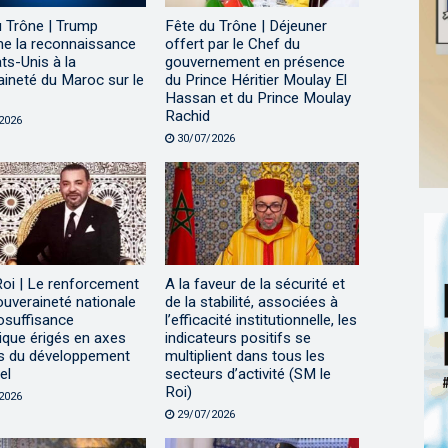
u Trône | Trump
Fête du Trône | Déjeuner
me la reconnaissance
offert par le Chef du
ts-Unis à la
gouvernement en présence
ineté du Maroc sur le
du Prince Héritier Moulay El
Hassan et du Prince Moulay
Rachid
2026
30/07/2026
Roi | Le renforcement
A la faveur de la sécurité et
ouveraineté nationale
de la stabilité, associées à
tosuffisance
l’efficacité institutionnelle, les
ique érigés en axes
indicateurs positifs se
s du développement
multiplient dans tous les
el
secteurs d’activité (SM le
Roi)
2026
29/07/2026