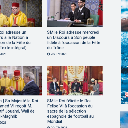
Roi adresse un
SM le Roi adresse mercredi
s à la Nation à
un Discours à Son peuple
ion de la Fête du
fidèle à l’occasion de la Fête
Texte intégral)
du Trône
2026
28/07/2026
 | Sa Majesté le Roi
SM le Roi félicite le Roi
ed VI reçoit M.
Felipe VI à l’occasion du
tif Jouahri, Wali de
sacre de la sélection
l-Maghrib
espagnole de football au
Mondial
2026
20/07/2026