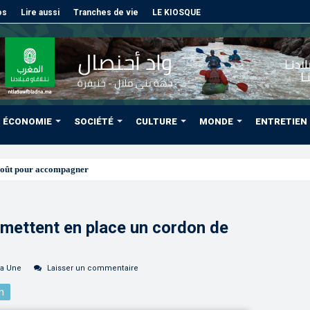
os
Lire aussi
Tranches de vie
LE KIOSQUE
ÉCONOMIE
SOCIÉTÉ
CULTURE
MONDE
ENTRETIEN
août pour accompagner les projets des Marocains du Monde
mettent en place un cordon de
la Une
Laisser un commentaire
n