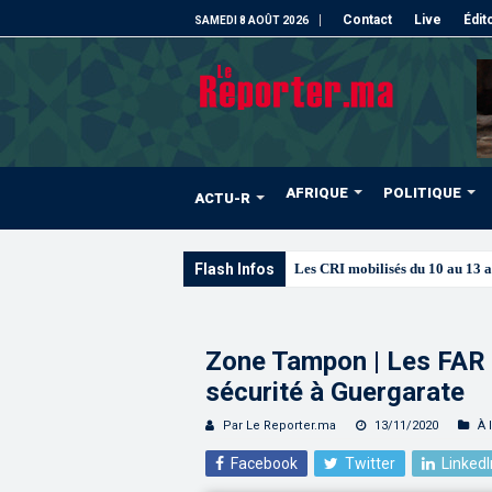
Contact
Live
Édit
SAMEDI 8 AOÛT 2026
AFRIQUE
POLITIQUE
ACTU-R
Flash Infos
Les CRI mobilisés du 10 au 13 
Zone Tampon | Les FAR 
sécurité à Guergarate
Par Le Reporter.ma
13/11/2020
À 
Facebook
Twitter
LinkedI