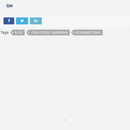
GH
Tags
BOXE
JEAN-PIERRE HABIMANA
MOHAMED RABII
,