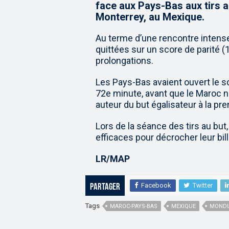
face aux Pays-Bas aux tirs au
Monterrey, au Mexique.
Au terme d’une rencontre intense
quittées sur un score de parité (
prolongations.
Les Pays-Bas avaient ouvert le sc
72e minute, avant que le Maroc ne
auteur du but égalisateur à la p
Lors de la séance des tirs au but,
efficaces pour décrocher leur bill
LR/MAP
Facebook
Twitter
Partager
Tags
MAROC-PAYS-BAS
MEXIQUE
MONDI