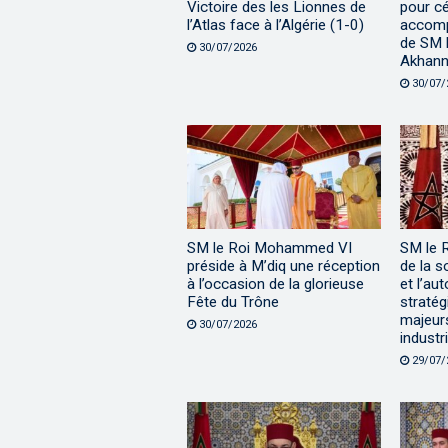
Victoire des les Lionnes de
pour cé
l’Atlas face à l’Algérie (1-0)
accomp
de SM l
30/07/2026
Akhann
30/07/
SM le Roi Mohammed VI
SM le 
préside à M’diq une réception
de la s
à l’occasion de la glorieuse
et l’au
Fête du Trône
stratég
majeur
30/07/2026
industri
29/07/