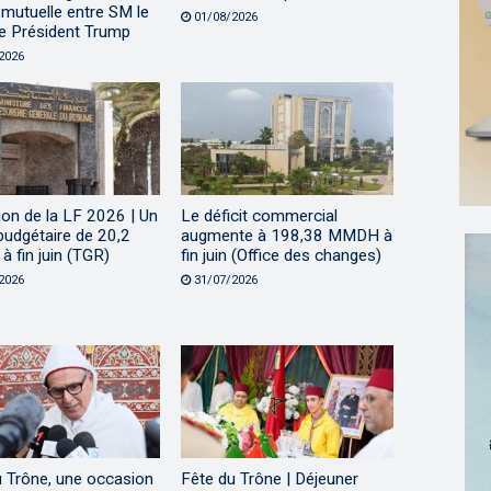
mutuelle entre SM le
01/08/2026
le Président Trump
2026
on de la LF 2026 | Un
Le déficit commercial
 budgétaire de 20,2
augmente à 198,38 MMDH à
 fin juin (TGR)
fin juin (Office des changes)
2026
31/07/2026
u Trône, une occasion
Fête du Trône | Déjeuner