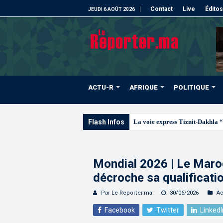
Contact
Live
Éditos
JEUDI 6 AOÛT 2026
ACTU-R
AFRIQUE
POLITIQUE
Flash Infos
La voie express Tiznit-Dakhla “
Mondial 2026 | Le Maro
décroche sa qualificatio
Par Le Reporter.ma
30/06/2026
Ac
Facebook
Twitter
LinkedI