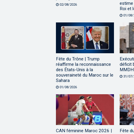
estime 
02/08/2026
Roi et 
01/08/
Fête du Trône | Trump
Exécuti
réaffirme la reconnaissance
déficit
des États-Unis à la
MMDH à
souveraineté du Maroc sur le
31/07/
Sahara
01/08/2026
CAN féminine Maroc 2026 |
Fête d