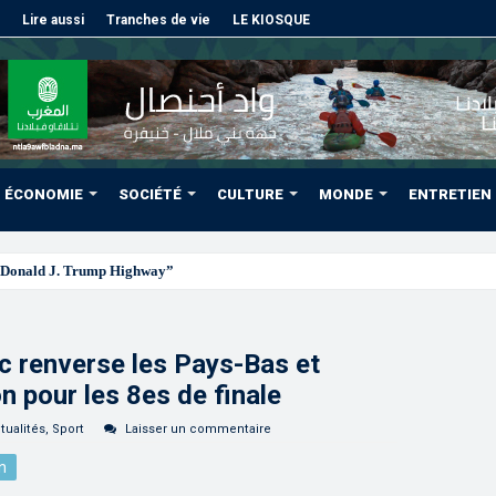
Lire aussi
Tranches de vie
LE KIOSQUE
ÉCONOMIE
SOCIÉTÉ
CULTURE
MONDE
ENTRETIEN
Donald J. Trump Highway”, une parfaite illustration de la grande estime
c renverse les Pays-Bas et
n pour les 8es de finale
tualités
,
Sport
Laisser un commentaire
n