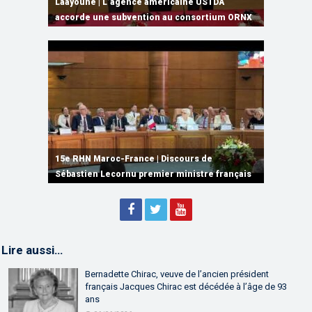
grâce à une connectivité aérienne historique
Laâyoune | L’agence américaine USTDA
infrastructures numériques, du Cloud
DAME, l’un des plus grands porte-conteneurs
Maroc et le Mali ouvrent une nouvelle étape
de Ryanair
accorde une subvention au consortium ORNX
Computing et de l’IA
au monde
de leur partenariat économique
15e RHN Maroc-France | Signature de
plusieurs accords de coopération et de
15e RHN Maroc-France | Discours de
15e Réunion de Haut Niveau Maroc-France |
partenariat
Sébastien Lecornu premier ministre français
Discours de M. Aziz Akhannouch
Lire aussi…
Bernadette Chirac, veuve de l’ancien président
français Jacques Chirac est décédée à l’âge de 93
ans