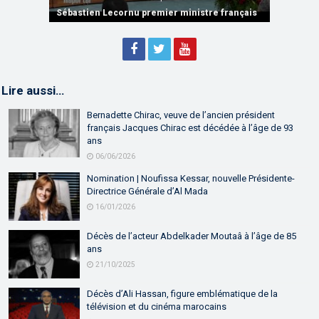
partenariat
Sébastien Lecornu premier ministre français
Discours de M. Aziz Akhannouch
Lire aussi…
Bernadette Chirac, veuve de l’ancien président
français Jacques Chirac est décédée à l’âge de 93
ans
06/06/2026
Nomination | Noufissa Kessar, nouvelle Présidente-
Directrice Générale d’Al Mada
16/01/2026
Décès de l’acteur Abdelkader Moutaâ à l’âge de 85
ans
21/10/2025
Décès d’Ali Hassan, figure emblématique de la
télévision et du cinéma marocains