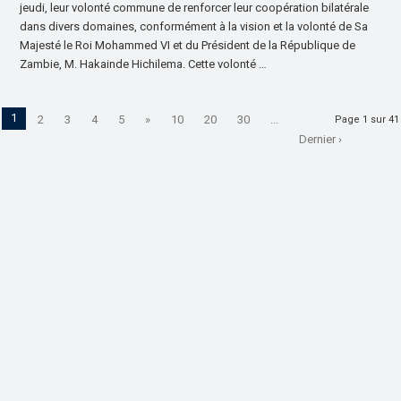
jeudi, leur volonté commune de renforcer leur coopération bilatérale
dans divers domaines, conformément à la vision et la volonté de Sa
Majesté le Roi Mohammed VI et du Président de la République de
Zambie, M. Hakainde Hichilema. Cette volonté …
1
2
3
4
5
»
10
20
30
...
Page 1 sur 41
Dernier ›