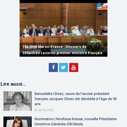
15e RHN Maroc-France | Signature de
plusieurs accords de coopération et de
15e RHN Maroc-France | Discours de
15e Réunion de Haut Niveau Maroc-France |
partenariat
Sébastien Lecornu premier ministre français
Discours de M. Aziz Akhannouch
Lire aussi…
Bernadette Chirac, veuve de l’ancien président
français Jacques Chirac est décédée à l’âge de 93
ans
06/06/2026
Nomination | Noufissa Kessar, nouvelle Présidente-
Directrice Générale d’Al Mada